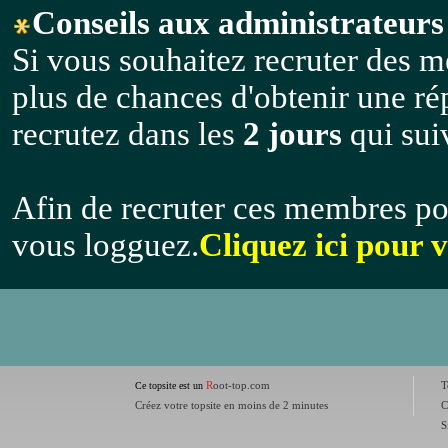
Conseils aux administrateurs 
Si vous souhaitez recruter des m
plus de chances d'obtenir une r
recrutez dans les
2 jours
qui suiv
Afin de recruter ces membres po
vous logguez.
Cliquez ici pour 
R
oot-top.com
T
Ce topsite est un
Créez votre topsite en moins de 2 minutes
C
S