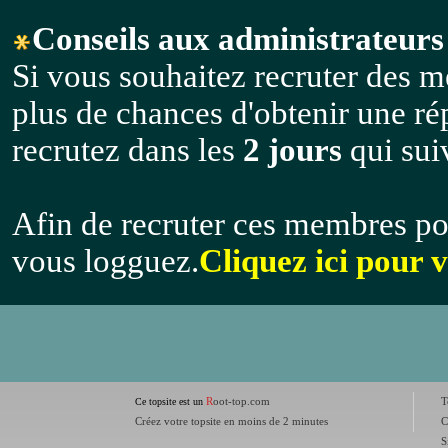
Conseils aux administrateurs 
Si vous souhaitez recruter des m
plus de chances d'obtenir une r
recrutez dans les
2 jours
qui suiv
Afin de recruter ces membres po
vous logguez.
Cliquez ici pour 
R
oot-top.com
T
Ce topsite est un
Créez votre topsite en moins de 2 minutes
C
S