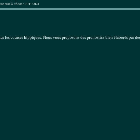
haine mise Ã zÃ©ro : 01/11/2023
 sur les courses hippiques: Nous vous proposons des pronostics bien élaborés par des 