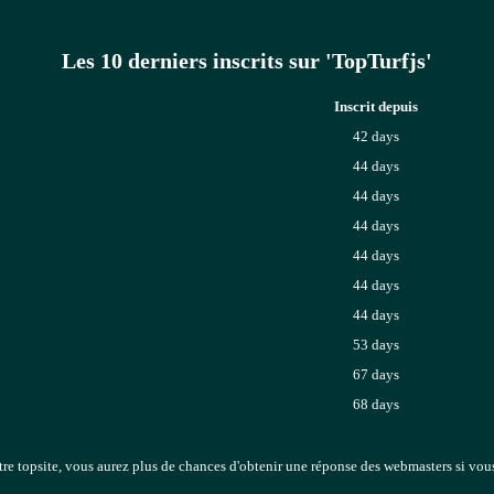
Les 10 derniers inscrits sur 'TopTurfjs'
Inscrit depuis
42 days
44 days
44 days
44 days
44 days
44 days
44 days
53 days
67 days
68 days
re topsite, vous aurez plus de chances d'obtenir une réponse des webmasters si vous