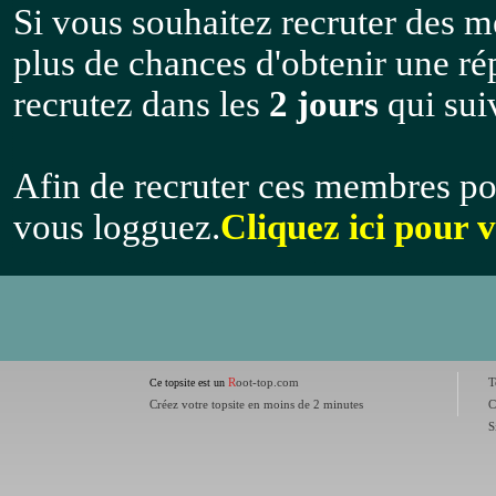
Si vous souhaitez recruter des m
plus de chances d'obtenir une r
recrutez dans les
2 jours
qui suiv
Afin de recruter ces membres po
vous logguez.
Cliquez ici pour 
R
oot-top.com
T
Ce topsite est un
Créez votre topsite en moins de 2 minutes
C
S