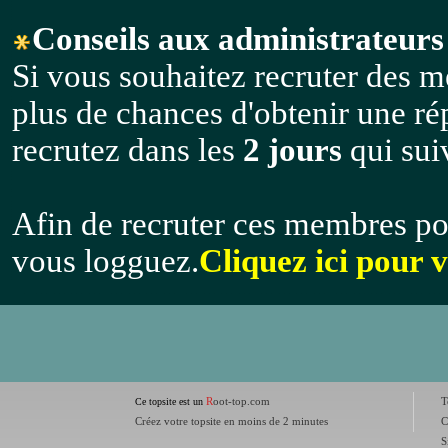
Conseils aux administrateurs 
Si vous souhaitez recruter des m
plus de chances d'obtenir une r
recrutez dans les
2 jours
qui suiv
Afin de recruter ces membres po
vous logguez.
Cliquez ici pour 
R
oot-top.com
T
Ce topsite est un
Créez votre topsite en moins de 2 minutes
C
S