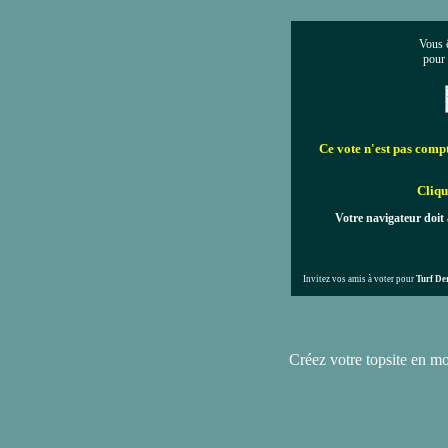
Vous ê
pour
Ce vote n'est pas compta
Cliqu
Votre navigateur doit 
Invitez vos amis à voter pour
Turf De
Créez votre topsite en m