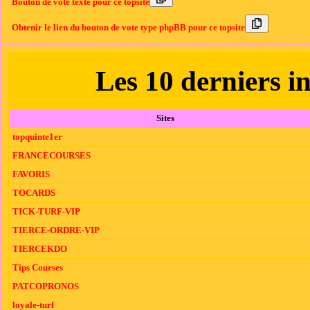
Bouton de vote texte pour ce topsite
Obtenir le lien du bouton de vote type phpBB pour ce topsite
Les 10 derniers in
Sites
topquinte1er
FRANCECOURSES
FAVORIS
TOCARDS
TICK-TURF-VIP
TIERCE-ORDRE-VIP
TIERCEKDO
Tips Courses
PATCOPRONOS
loyale-turf