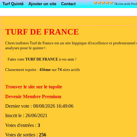
Turf Quinté
Ajouter un site
Contact
74
sites actifs Pr
TURF DE FRANCE
Chers turfistes Turf de France est un site hippique d'excellence et professionne
analyses pour le quinte+.
Faites voter
TURF DE FRANCE
à vos amis !
Classement topsite :
43ème
sur
74
sites actifs
Trouver le site sur le topsite
Devenir Membre Premium
Dernier vote : 08/08/2026 16:49:06
Inscrit le : 26/06/2021
Votes d'entrées :
3
Votes de sorties :
256