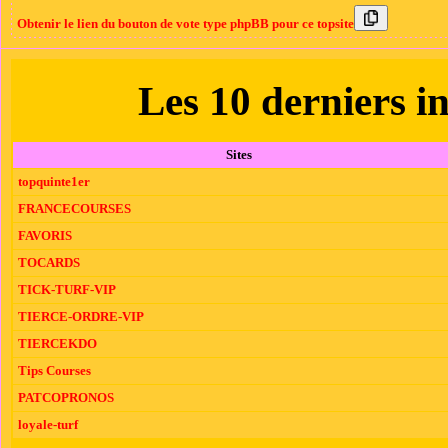
Obtenir le lien du bouton de vote type phpBB pour ce topsite
Les 10 derniers in
Sites
topquinte1er
FRANCECOURSES
FAVORIS
TOCARDS
TICK-TURF-VIP
TIERCE-ORDRE-VIP
TIERCEKDO
Tips Courses
PATCOPRONOS
loyale-turf