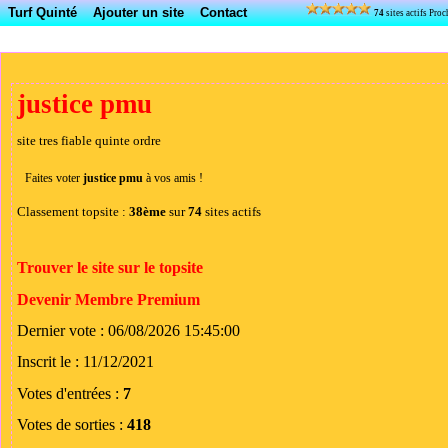
Turf Quinté
Ajouter un site
Contact
74
sites actifs Pr
justice pmu
site tres fiable quinte ordre
Faites voter
justice pmu
à vos amis !
Classement topsite :
38ème
sur
74
sites actifs
Trouver le site sur le topsite
Devenir Membre Premium
Dernier vote : 06/08/2026 15:45:00
Inscrit le : 11/12/2021
Votes d'entrées :
7
Votes de sorties :
418