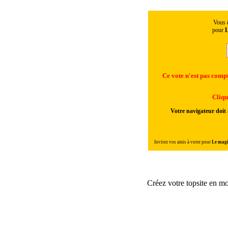
Vous ê
pour
L
Ce vote n'est pas compta
Cliqu
Votre navigateur doit 
Invitez vos amis à voter pour
Le magi
Créez votre topsite en m