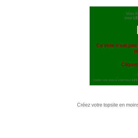
Vous êt
pour
LE
Ce vote n'est pas 
p
Cliquez
Invitez vos amis à voter pour
LES
Créez votre topsite en moin