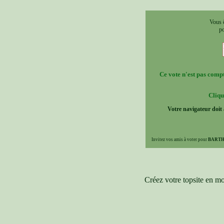
Vous ê
p
Ce vote n'est pas compta
Cliqu
Votre navigateur doit 
Invitez vos amis à voter pour
BARTH
Créez votre topsite en m