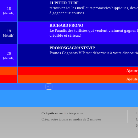
JUPITER TURF
retrouvez ici les meilleurs pronostics hippiques, des
18
à gagner aux courses.
[détails]
RICHARD PRONO
Le Paradis des turfistes qui veulent vraiment gagn
19
crédible et sérieux!
[détails]
PRONOSGAGNANTSVIP
Pronos Gagnants VIP met désormais à votre dispositi
20
[détails]
Ajouter
Ajouter
<
R
oot-top.com
T
Ce topsite est un
Créez votre topsite en moins de 2 minutes
C
S