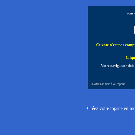
Vous ê
Ce vote n'est pas compta
Cliqu
Votre navigateur doit 
Invitez vos amis à voter pour
Créez votre topsite en m