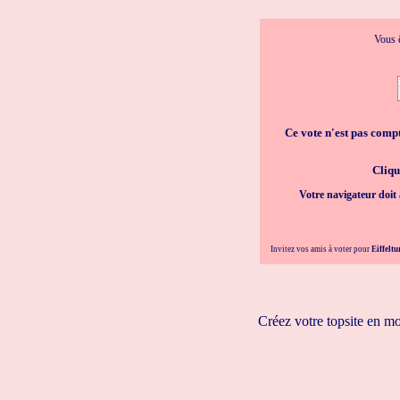
Vous ê
Ce vote n'est pas compta
Cliqu
Votre navigateur doit 
Invitez vos amis à voter pour
Eiffeltu
Créez votre topsite en m