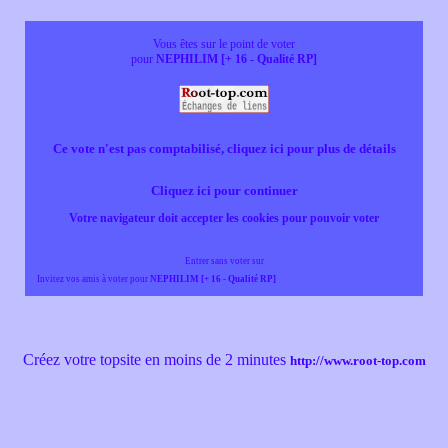
Vous êtes sur le point de voter
pour
NEPHILIM [+ 16 - Qualité RP]
Ce vote n'est pas comptabilisé, cliquez ici pour plus de détails
Cliquez ici pour continuer
Votre navigateur doit accepter les cookies pour pouvoir voter
Entrer sans voter sur
Invitez vos amis à voter pour
NEPHILIM [+ 16 - Qualité RP]
Créez votre topsite en moins de 2 minutes
http://www.root-top.com