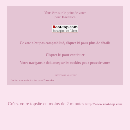
Vous êtes sur le point de voter
pour
Daeonica
Ce vote n'est pas comptabilisé, cliquez ici pour plus de détails
Cliquez ici pour continuer
Votre navigateur doit accepter les cookies pour pouvoir voter
Entrer sans voter sur
Invitez vos amis à voter pour
Daeonica
Créez votre topsite en moins de 2 minutes
http://www.root-top.com