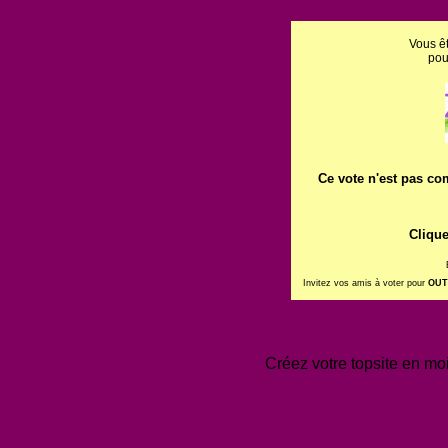
Vous êt
po
Ce vote n'est pas com
Clique
Invitez vos amis à voter pour
OUT
Créez votre topsite en m