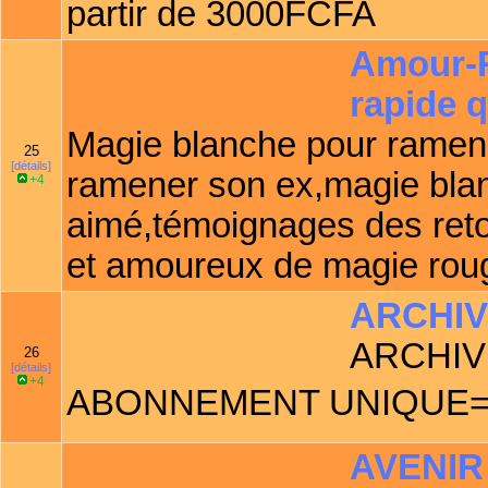
partir de 3000FCFA
Amour-R
rapide q
Magie blanche pour ramene
25
[détails]
ramener son ex,magie blanc
+4
aimé,témoignages des retou
et amoureux de magie rouge
ARCHIV
ARCHIV
26
[détails]
+4
ABONNEMENT UNIQUE= 1
AVENIR