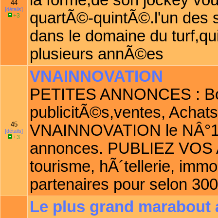
la forme,de son jockey vou
44
[détails]
quartÃ©-quintÃ©.l'un des 
+3
dans le domaine du turf,qu
plusieurs annÃ©es
VNAINNOVATION
PETITES ANNONCES : Bo
publicitÃ©s,ventes, Achats
45
VNAINNOVATION le NÂ°1 M
[détails]
+3
annonces. PUBLIEZ VOS
tourisme, hÃ´tellerie, immo
partenaires pour selon 300
Le plus grand marabout 