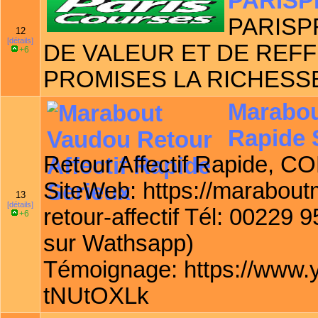
PARISP
PARISP
12
[détails]
DE VALEUR ET DE REF
+6
PROMISES LA RICHESS
Marabou
Rapide 
Retour Affectif Rapide, 
SiteWeb: https://marabou
13
[détails]
retour-affectif Tél: 00229 
+6
sur Wathsapp)
Témoignage: https://www
tNUtOXLk