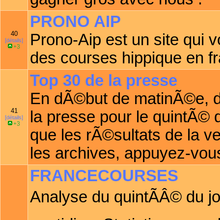
PRONO AIP
40
Prono-Aip est un site qui 
[détails]
+3
des courses hippique en f
Top 30 de la presse
En dÃ©but de matinÃ©e, d
41
la presse pour le quintÃ© 
[détails]
+3
que les rÃ©sultats de la ve
les archives, appuyez-vous
FRANCECOURSES
Analyse du quintÃÂ© du j