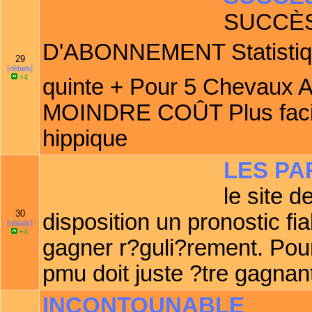
SUCCÈ
D'ABONNEMENT Statistiqu
29
[détails]
+4
quinte + Pour 5 Chevau
MOINDRE COÛT Plus facile
hippique
LES PA
le site 
30
disposition un pronostic fi
[détails]
+4
gagner r?guli?rement. Pour
pmu doit juste ?tre gagnan
INCONTOUNABLE