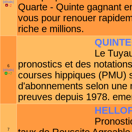
[détails]
Quarte - Quinte gagnant e
-2
vous pour renouer rapidem
riche e millions.
QUINTE
Le Tuya
pronostics et des notation
6
[détails]
courses hippiques (PMU) s
+7
d'abonnements selon une m
preuves depuis 1978. e
HELLO
Pronosti
7