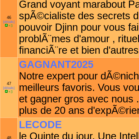
Grand voyant marabout Pa
spÃ©cialiste des secrets d
46
[détails]
pouvoir Djinn pour vous f
+3
problÃ¨mes d'amour , rituel
financiÃ¨re et bien d'autres
GAGNANT2025
Notre expert pour dÃ©niche
47
meilleurs favoris. Vous v
[détails]
+3
et gagner gros avec nous 
plus de 20 ans d'expÃ©rie
LECODE
le Quinte du jour. Une Intell
48