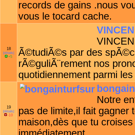
records de gains .nous vo
vous le tocard cache.
VINCE
VINCENN
18
Ã©tudiÃ©s par des spÃ©cial
[détails]
+5
rÃ©guliÃ¨rement nos pronos
quotidiennement parmi les
bongain
Notre en
19
pas de limite,il fait gagner
[détails]
-10
maison,dès que tu croises
immédiatement.