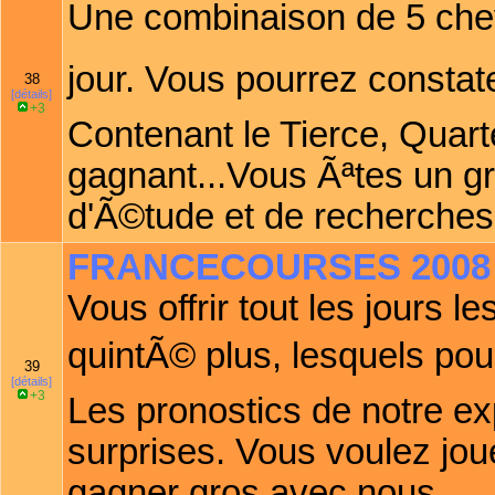
Une combinaison de 5 che
jour. Vous pourrez constat
38
[détails]
+3
Contenant le Tierce, Quart
gagnant...Vous Ãªtes un gra
d'Ã©tude et de recherches
FRANCECOURSES 2008
Vous offrir tout les jours l
quintÃ© plus, lesquels pour
39
[détails]
+3
Les pronostics de notre ex
surprises. Vous voulez jo
gagner gros avec nous .