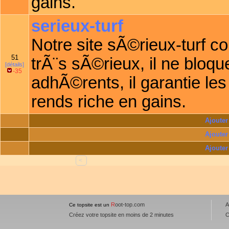
gains.
serieux-turf
Notre site sÃ©rieux-turf 
51
trÃ¨s sÃ©rieux, il ne bloq
[détails]
-35
adhÃ©rents, il garantie les
rends riche en gains.
Ajouter 
Ajouter 
Ajouter 
<
R
oot-top.com
A
Ce topsite est un
Créez votre topsite en moins de 2 minutes
C