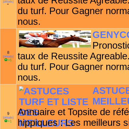
taux de Reussite Agreabl
[détails]
du turf. Pour Gagner norm
nous.
GENYC
Pronosti
8
taux de Reussite Agreabl
[détails]
+6
du turf. Pour Gagner norm
nous.
ASTUCE
MEILLE
Annuaire et Topsite de réf
9
[détails]
hippiques : Les meilleurs s
+1