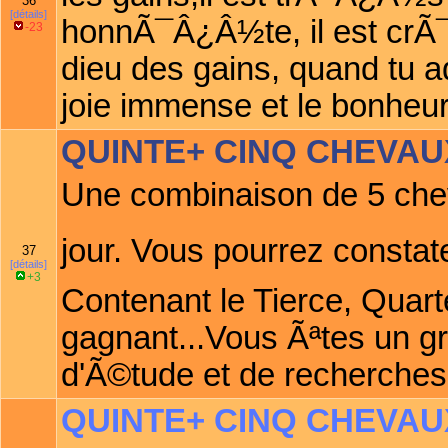
36
[détails]
honnÃ¯Â¿Â½te, il est crÃ¯
-23
dieu des gains, quand tu 
joie immense et le bonheur
QUINTE+ CINQ CHEVAU
Une combinaison de 5 che
jour. Vous pourrez constat
37
[détails]
+3
Contenant le Tierce, Quart
gagnant...Vous Ãªtes un gra
d'Ã©tude et de recherches
QUINTE+ CINQ CHEVAU