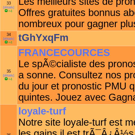
Les meilleurs sites de pron
33
[détails]
Offres gratuites bonnus a
+4
nombreux pour gagner plus
34
tGhYxqFm
[détails]
+4
FRANCECOURCES
Le spÃ©cialiste des prono
35
a sonne. Consultez nos pr
[détails]
+4
du jour et pronostic PMU qu
quintes. Jouez avec Gagn
loyale-turf
Notre site loyale-turf est me
les gains,il est trÃ¯Â¿Â½