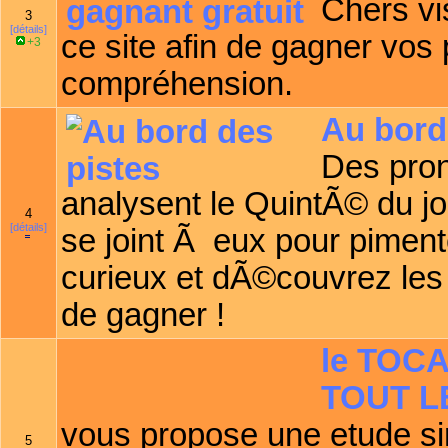
Chers vi
3
[détails]
ce site afin de gagner vos 
+3
compréhension.
Au bord
Des pron
analysent le QuintÃ© du jour
4
[détails]
se joint Ã eux pour piment
curieux et dÃ©couvrez les
de gagner !
le TOC
TOUT L
vous propose une etude sim
5