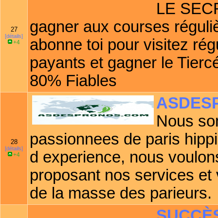
LE SEC
gagner aux courses réguliè
27
[détails]
abonne toi pour visitez ré
+4
payants et gagner le Tierc
80% Fiables
ASDES
Nous so
passionnees de paris hippi
28
[détails]
d experience, nous voulons
+4
proposant nos services et 
de la masse des parieurs.
SUCCÈ