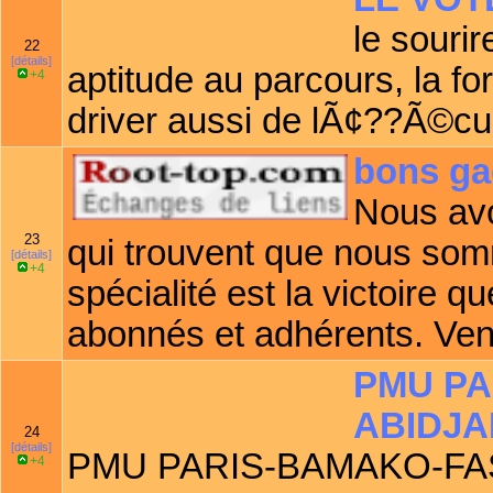
le souri
22
[détails]
aptitude au parcours, la f
+4
driver aussi de lÃ¢??Ã©cu
bons ga
Nous avo
23
qui trouvent que nous somm
[détails]
+4
spécialité est la victoire 
abonnés et adhérents. Vene
PMU PA
ABIDJA
24
[détails]
PMU PARIS-BAMAKO-FAS
+4