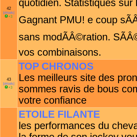
quotidien. Statistiques sur
42
[détails]
+3
Gagnant PMU! e coup sÃÂ»r
sans modÃÂ©ration. SÃÂ©
vos combinaisons.
TOP CHRONOS
Les meilleurs site des pro
43
[détails]
sommes ravis de bous com
+3
votre confiance
ETOILE FILANTE
les performances du cheval