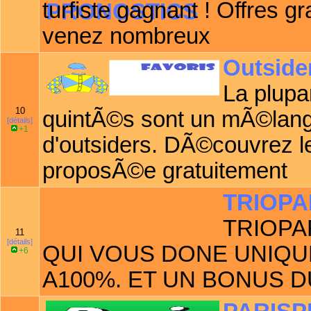
turfiste gagnant ! Offres g
venez nombreux
Outside
La plupa
10
quintÃ©s sont un mÃ©lange
[détails]
+1
d'outsiders. DÃ©couvrez le
proposÃ©e gratuitement
TRIOPA
TRIOPA
11
[détails]
QUI VOUS DONE UNIQU
+6
A100%. ET UN BONUS D