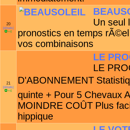
BEAUS
Un seul l
20
[détails]
pronostics en temps rÃ©e
+4
vos combinaisons
LE PR
LE PR
D'ABONNEMENT Statistiqu
21
[détails]
+4
quinte + Pour 5 Chevau
MOINDRE COÛT Plus facile
hippique
LE VOT