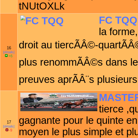
tNUtOXLk
FC TQQ
la forme
droit au tiercÃÂ©-quartÃÂ
16
[détails]
+6
plus renommÃÂ©s dans le d
preuves aprÃÂ¨s plusieur
MASTE
tierce ,q
gagnante pour le quinte e
17
[détails]
moyen le plus simple et plu
-9