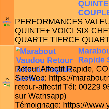
QUINTE
COUPL
14
PERFORMANCES VALEU
[détails]
+6
QUINTE+ VOICI SIX CH
QUARTE TIERCE QUART
Marabou
Rapide 
Retour Affectif Rapide, 
SiteWeb: https://marabou
15
[détails]
retour-affectif Tél: 00229 
+6
sur Wathsapp)
Témoignage: https://www