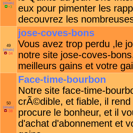
[détails]
eux pour pimenter les rapp
+3
decouvrez les nombreuses 
jose-coves-bons
Vous avez trop perdu ,le j
49
[détails]
notre site jose-coves-bons
-34
meilleurs gains et votre g
Face-time-bourbon
Notre site face-time-bourb
crÃ©dible, et fiable, il rend
50
[détails]
procure le bonheur, et il vou
-38
d'achat d'abonnement et 