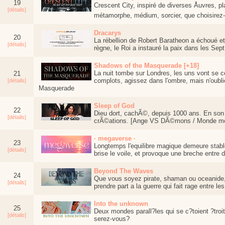
19
Crescent City, inspiré de diverses Åuvres, 
[détails]
métamorphe, médium, sorcier, que choisirez-
Dracarys
20
La rébellion de Robert Baratheon a échoué et
[détails]
règne, le Roi a instauré la paix dans les S
Shadows of the Masquerade [+18]
La nuit tombe sur Londres, les uns vont se co
21
complots, agissez dans l'ombre, mais n'oubli
[détails]
Masquerade
Sleep of God
22
Dieu dort, cachÃ©, depuis 1000 ans. En son
[détails]
crÃ©ations. [Ange VS DÃ©mons / Monde mod
· megaverse ·
23
Longtemps l'equilibre magique demeure stable
[détails]
brise le voile, et provoque une breche entre 
Beyond The Waves
24
Que vous soyez pirate, shaman ou oceanide,
[détails]
prendre part a la guerre qui fait rage entre le
Into the unknown
25
Deux mondes parall?les qui se c?toient ?troi
[détails]
serez-vous?