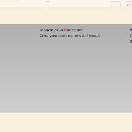
<
1-25
26
R
oot-top.com
B
Ce topsite est un
Créez votre topsite en moins de 2 minutes
C
S