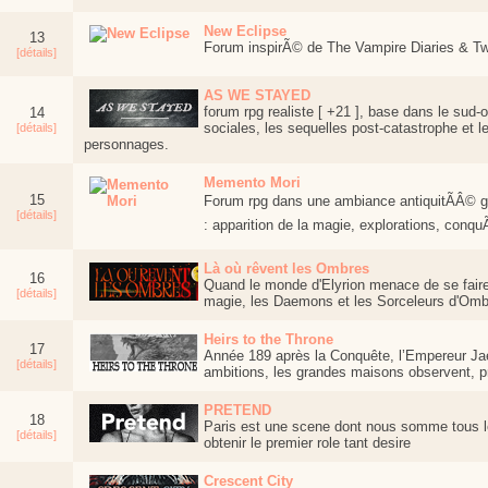
New Eclipse
13
Forum inspirÃ© de The Vampire Diaries & Twi
[détails]
AS WE STAYED
forum rpg realiste [ +21 ], base dans le sud-
14
sociales, les sequelles post-catastrophe et 
[détails]
personnages.
Memento Mori
15
Forum rpg dans une ambiance antiquitÃÂ© gr
[détails]
: apparition de la magie, explorations, conquÃÂ
Là où rêvent les Ombres
16
Quand le monde d'Elyrion menace de se fair
[détails]
magie, les Daemons et les Sorceleurs d'Ombre
Heirs to the Throne
17
Année 189 après la Conquête, l’Empereur Jaen
[détails]
ambitions, les grandes maisons observent, p
PRETEND
18
Paris est une scene dont nous somme tous les
[détails]
obtenir le premier role tant desire
Crescent City