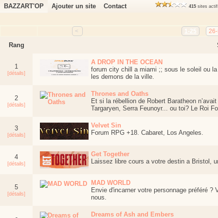
BAZZART'OP
Ajouter un site
Contact
415
sites acti
<
1-25
26
Rang
A DROP IN THE OCEAN
1
forum city chill a miami ;; sous le soleil ou l
[détails]
les demons de la ville.
Thrones and Oaths
2
Et si la rébellion de Robert Baratheon n’avai
[détails]
Targaryen, Serra Feunoyr... ou toi? Le Roi Fo
Velvet Sin
3
Forum RPG +18. Cabaret, Los Angeles.
[détails]
Get Together
4
Laissez libre cours a votre destin a Bristol, 
[détails]
MAD WORLD
5
Envie d'incarner votre personnage préféré ? 
[détails]
nous.
Dreams of Ash and Embers