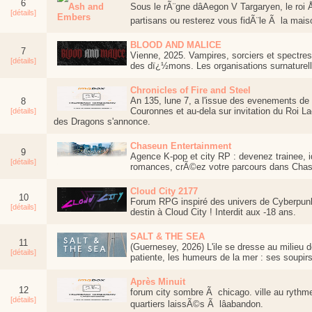
6
Sous le rÃ¨gne dâAegon V Targaryen, le roi 
[détails]
partisans ou resterez vous fidÃ¨le Ã la mais
BLOOD AND MALICE
7
Vienne, 2025. Vampires, sorciers et spectre
[détails]
des dï¿½mons. Les organisations surnaturelle
Chronicles of Fire and Steel
An 135, lune 7, a l'issue des evenements de
8
Couronnes et au-dela sur invitation du Roi L
[détails]
des Dragons s'annonce.
Chaseun Entertainment
9
Agence K-pop et city RP : devenez trainee, 
[détails]
romances, crÃ©ez votre parcours dans Chas
Cloud City 2177
10
Forum RPG inspiré des univers de Cyberpunk
[détails]
destin à Cloud City ! Interdit aux -18 ans.
SALT & THE SEA
11
(Guernesey, 2026) L'ile se dresse au milieu d
[détails]
patiente, les humeurs de la mer : ses soupirs
Après Minuit
12
forum city sombre Ã chicago. ville au rythm
[détails]
quartiers laissÃ©s Ã lâabandon.