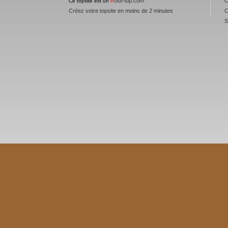
R
oot-top.com
Ce topsite est un
Créez votre topsite en moins de 2 minutes
C
S