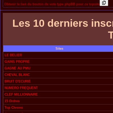
Obtenir le lien du bouton de vote type phpBB pour ce topsite
Les 10 derniers in
Sites
LE BELIER
GAINS PROPRE
GAGNE AU PMU
CHEVAL BLANC
BRUIT D'ECURIE
NUMERO FREQUENT
CLEF MILLIONNAIRE
15 Ordres
Top Chrono