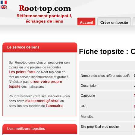
Référencement participatif,
échanges de liens
Accueil
Créer un topsite
Le service de liens
Fiche topsite 
Sur Root-top.com, chacun peut créer son
topsite en une poignée de secondes!
Les points forts
de Root-top.com en
Nombre de sites référencés actifs
font un service incontournable et gratuit !
créer votre propre
N'hésitez pas,
Description
topsite
dès maintenant !
Categorie
Pour référencer votre site, inscrivez-vous
classement général
dans notre
ou
l'annuaire
dans l'un des topsites de
.
URL
Mot-clés
Site propriétaire du topsite
Les meilleurs topsites