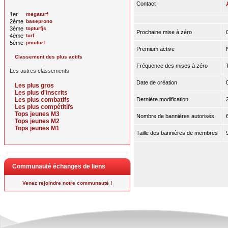
Contact
1er
megaturf
2ème
baseprono
3ème
topturfjs
Prochaine mise à zéro
4ème
turf
5ème
pmuturf
Premium active
Classement des plus actifs
Fréquence des mises à zéro
Les autres classements
Date de création
Les plus gros
Les plus d'inscrits
Les plus combatifs
Dernière modification
Les plus compétitifs
Tops jeunes M3
Nombre de bannières autorisés
Tops jeunes M2
Tops jeunes M1
Taille des bannières de membres
Communauté échanges de liens
Venez rejoindre notre communauté !