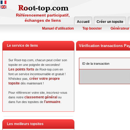
Référencement participatif,
échanges de liens
Accueil
Créer un topsite
Manuel d'utilisation
Top booster
Générateur
Le service de liens
Vérification transactions Pa
Sur Root-top.com, chacun peut créer son
ID de la transaction
topsite en une poignée de secondes!
Les points forts
de Root-top.com en
font un service incontournable et gratuit !
créer votre propre
N'hésitez pas,
topsite
dès maintenant !
Pour référencer votre site, inscrivez-vous
classement général
dans notre
ou
l'annuaire
dans l'un des topsites de
.
Les meilleurs topsites