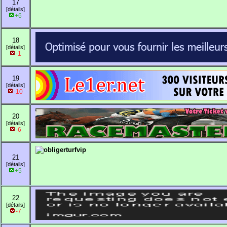
17
[détails]
+6
18
[détails]
-1
19
[détails]
-10
20
[détails]
-6
21
[détails]
+5
22
[détails]
-7