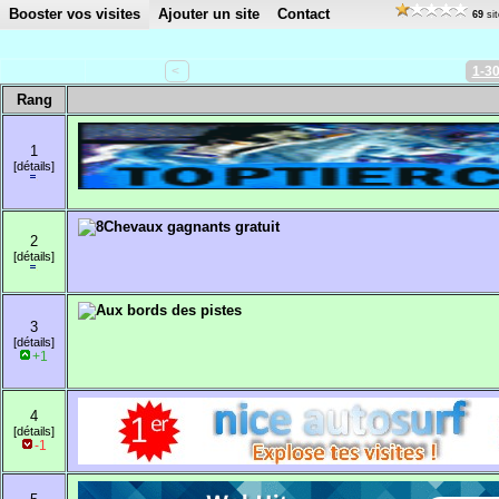
Booster vos visites
Ajouter un site
Contact
69
sit
<
1-3
Rang
1
[détails]
2
[détails]
3
[détails]
+1
4
[détails]
-1