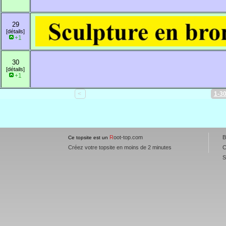
29
[détails]
+1
30
[détails]
+1
<
1-3
R
oot-top.com
B
Ce topsite est un
Créez votre topsite en moins de 2 minutes
C
S