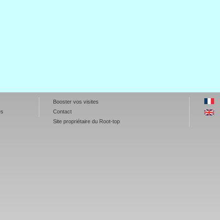
Booster vos visites
es
Contact
Site propriétaire du Root-top