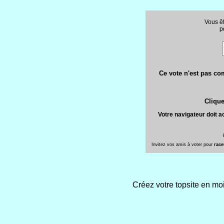
Vous êt
p
Ce vote n'est pas com
Clique
Votre navigateur doit a
Invitez vos amis à voter pour
race
Créez votre topsite en m