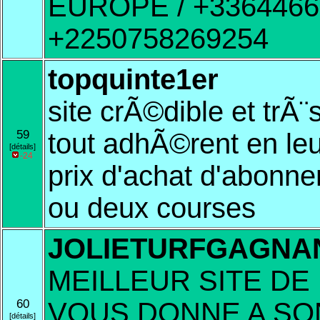
EUROPE / +33644668
+2250758269254
topquinte1er
site crÃ©dible et trÃ¨s
59
tout adhÃ©rent en leur
[détails]
-24
prix d'achat d'abonn
ou deux courses
JOLIETURFGAGNA
MEILLEUR SITE DE
60
VOUS DONNE A SO
[détails]