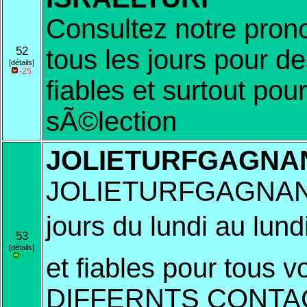
Consultez notre pronos
52
tous les jours pour d
[détails]
-25
fiables et surtout pou
sÃ©lection
JOLIETURFGAGNA
JOLIETURFGAGNANT, 
jours du lundi au lun
53
[détails]
+7
et fiables pour tous v
DIFFERNTS CONTAC