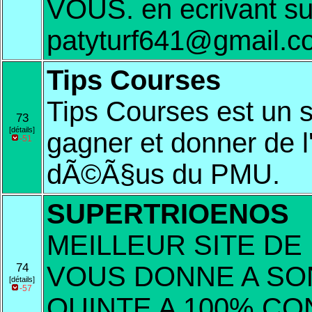
VOUS. en ecrivant sur
patyturf641@gmail.c
Tips Courses
Tips Courses est un s
73
[détails]
gagner et donner de l'
-51
dÃ©Ã§us du PMU.
SUPERTRIOENOS
MEILLEUR SITE DE
74
VOUS DONNE A SO
[détails]
-57
QUINTE A 100% CON