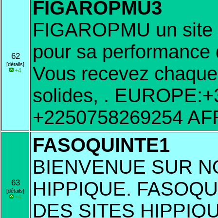
FIGAROPMU3
FIGAROPMU un site 
pour sa performance d
62
[détails]
Vous recevez chaque 
+4
solides, . EUROPE:+
+2250758269254 A
FASOQUINTE1
BIENVENUE SUR N
63
HIPPIQUE. FASOQU
[détails]
+4
DES SITES HIPPIQ