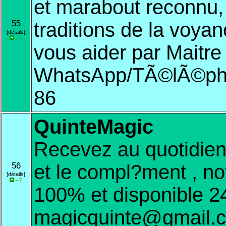
et marabout reconnu,
55
traditions de la voyan
[détails]
+7
vous aider par Maitre
WhatsApp/TÃ©lÃ©pho
86
QuinteMagic
Recevez au quotidien 
56
et le compl?ment , no
[détails]
+7
100% et disponible 24
magicquinte@gmail.