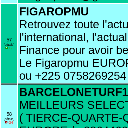
FIGAROPMU
Retrouvez toute l'act
l'international, l'act
57
[détails]
Finance pour avoir b
+7
Le Figaropmu EUROP
ou +225 0758269254
BARCELONETURF
MEILLEURS SELEC
58
( TIERCE-QUARTE-
[détails]
-24