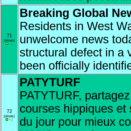
Breaking Global Ne
Residents in West Wa
71
unwelcome news today
[détails]
+3
structural defect in a
been officially identifi
PATYTURF
PATYTURF, partagez 
courses hippiques et 
72
[détails]
du jour pour mieux
+3