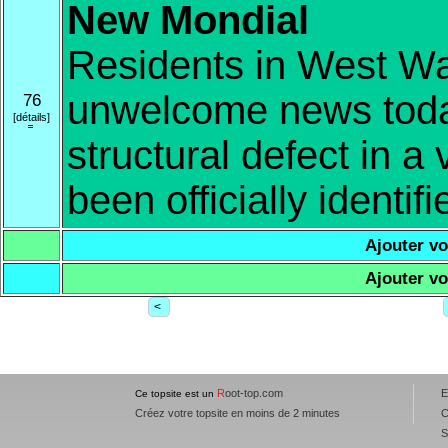
New Mondial
Residents in West Wa
unwelcome news today
76
[détails]
structural defect in a
been officially identifi
Ajouter vot
Ajouter vot
<
R
oot-top.com
Ce topsite est un
Créez votre topsite en moins de 2 minutes
C
S