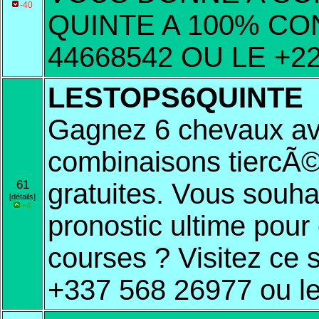
-40
QUINTE A 100% CON
44668542 OU LE +2
LESTOPS6QUINTE
Gagnez 6 chevaux av
combinaisons tiercÃ©
61
gratuites. Vous souha
[détails]
+4
pronostic ultime pour
courses ? Visitez ce 
+337 568 26977 ou l