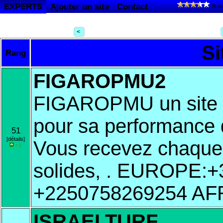
EXPERTS
Ajouter un site
Contact
76
si
<
Si
Rang
FIGAROPMU2
FIGAROPMU un site 
pour sa performance d
51
[détails]
Vous recevez chaque 
+8
solides, . EUROPE:+
+2250758269254 A
ISRAELTURF