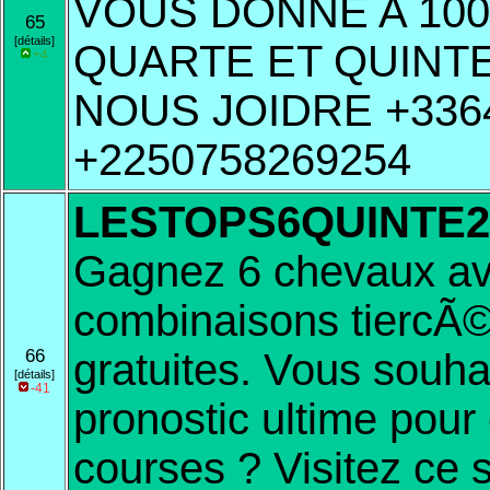
VOUS DONNE A 100
65
[détails]
QUARTE ET QUINTE
+4
NOUS JOIDRE +336
+2250758269254
LESTOPS6QUINTE2
Gagnez 6 chevaux av
combinaisons tiercÃ©
66
gratuites. Vous souha
[détails]
-41
pronostic ultime pour
courses ? Visitez ce 