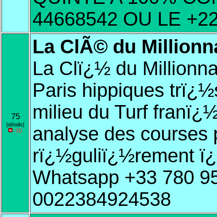
44668542 OU LE +2
La ClÃ© du Millionn
La Clï¿½ du Millionnai
Paris hippiques trï¿½
milieu du Turf franï¿
75
[détails]
analyse des courses p
-30
rï¿½guliï¿½rement ï¿½
Whatsapp +33 780 9
0022384924538