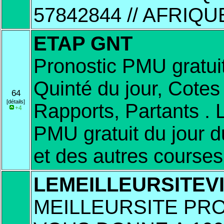
57842844 // AFRIQU
ETAP GNT
Pronostic PMU gratuit
Quinté du jour, Cote
64
[détails]
Rapports, Partants . 
+4
PMU gratuit du jour d
et des autres courses
LEMEILLEURSITEV
MEILLEURSITE PR