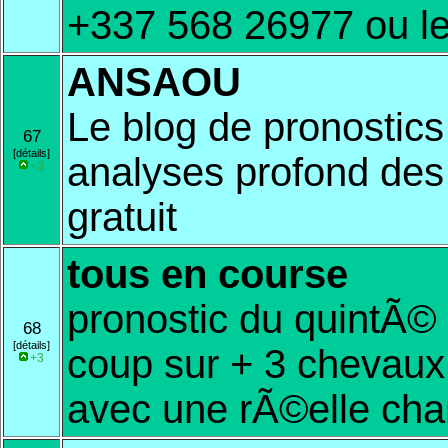
+337 568 26977 ou l
ANSAOU
Le blog de pronostic
67
[détails]
analyses profond des
+3
gratuit
tous en course
pronostic du quintÃ©
68
[détails]
coup sur + 3 chevaux
+3
avec une rÃ©elle cha