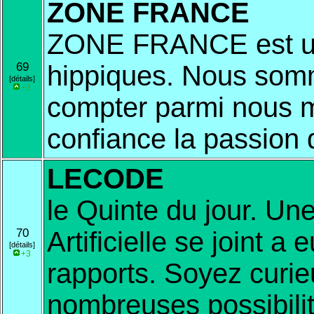
ZONE FRANCE
ZONE FRANCE est un 
69
hippiques. Nous som
[détails]
+3
compter parmi nous m
confiance la passion d
LECODE
le Quinte du jour. Une
70
Artificielle se joint a
[détails]
+3
rapports. Soyez curie
nombreuses possibilit