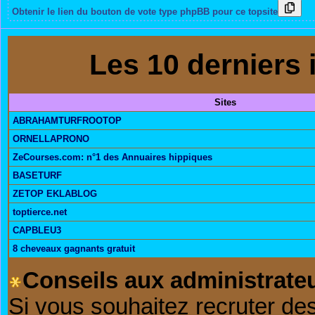
Obtenir le lien du bouton de vote type phpBB pour ce topsite
Les 10 derniers i
Sites
ABRAHAMTURFROOTOP
ORNELLAPRONO
ZeCourses.com: n°1 des Annuaires hippiques
BASETURF
ZETOP EKLABLOG
toptierce.net
CAPBLEU3
8 cheveaux gagnants gratuit
Conseils aux administrateu
Si vous souhaitez recruter de