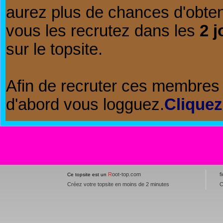
aurez plus de chances d'obte
vous les recrutez dans les
2 j
sur le topsite.
Afin de recruter ces membres 
d'abord vous logguez.
Cliquez
R
oot-top.com
f
Ce topsite est un
Créez votre topsite en moins de 2 minutes
C