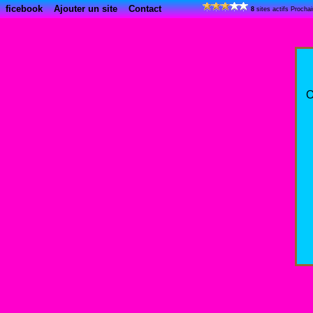
ficebook
Ajouter un site
Contact
8
sites actifs Procha
O