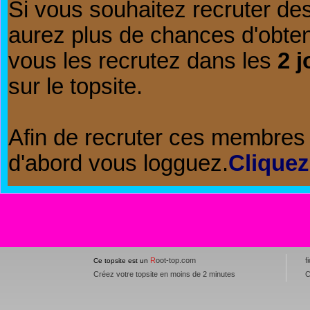
Si vous souhaitez recruter de
aurez plus de chances d'obte
vous les recrutez dans les
2 j
sur le topsite.
Afin de recruter ces membres 
d'abord vous logguez.
Cliquez
R
oot-top.com
f
Ce topsite est un
Créez votre topsite en moins de 2 minutes
C