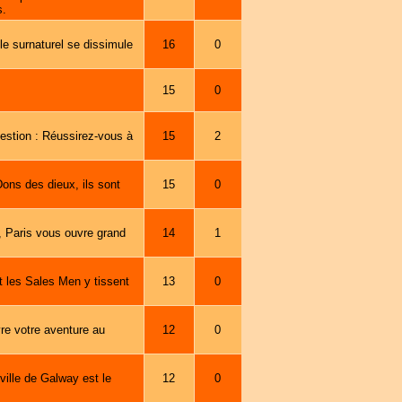
s.
e surnaturel se dissimule
16
0
15
0
estion : Réussirez-vous à
15
2
ons des dieux, ils sont
15
0
s, Paris vous ouvre grand
14
1
t les Sales Men y tissent
13
0
re votre aventure au
12
0
ville de Galway est le
12
0