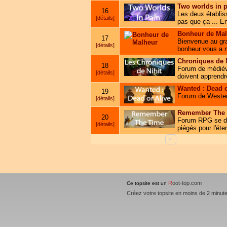
Two worlds in p
16
Les deux établiss
[détails]
pas que ça ... En
Bonheur de Mal
17
Bienvenue au gran
[détails]
bonheur vous a me
Chroniques de N
18
Forum de médiéva
[détails]
doivent apprendre
Wanted : Dead o
19
Forum de Western
[détails]
Remember The
20
Forum RPG se dér
[détails]
piégés pour l'ét
<
R
oot-top.com
Ce topsite est un
Créez votre topsite en moins de 2 minut