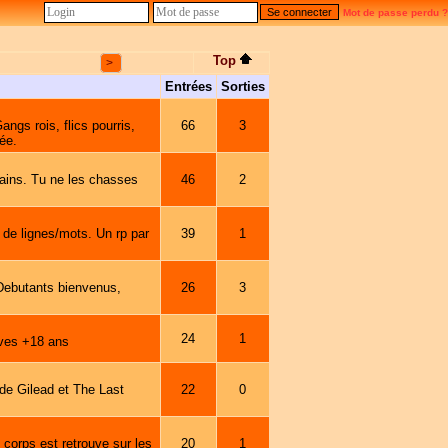
Mot de passe perdu ?
Top
>
Entrées
Sorties
ngs rois, flics pourris,
66
3
ée.
ains. Tu ne les chasses
46
2
de lignes/mots. Un rp par
39
1
Debutants bienvenus,
26
3
24
1
ives +18 ans
e Gilead et The Last
22
0
 corps est retrouve sur les
20
1