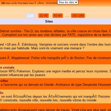
165
sites actifs Prochaine mise Ã zÃ©ro : 01/11/2023
1-20
21-40
41-60
.. ..
161-180
Sites
etroit sombre - The D, tes tenebres affables, ta ville crasse en chute libre. Ga
 Corruption sur tes ames aux vies dictées par FATE, inquisitrice de ta destin
rel +18 ans Ã Edimbourg. Vampires et sorciers vivent dans l'ombre des hum
ion mais par habitude. Mais sont-ils vraiment une menace ?
sant Ã Mapplewood. Petite ville tranquille prÃ¨s de Boston. Pas de minimum 
.
n croisés
forum RPG Pokemon. Explorez une region inedite et percez leurs mysteres. 
istoire influencee par les joueurs.
offee
 , a l'ancienne qui se deroule en Irlande. Ambiance de type Desperate Housew
lic
se sont Ã©coulÃ©es depuis les Ã©vÃ©nements qui ont marquÃ© l'histoire d
construite, nouvelle ville, nouvelle lois, nouvelle vitrine du monde
dolescents disparaissent sans laisser de traces. Vingt-cinq ans plus tard, un