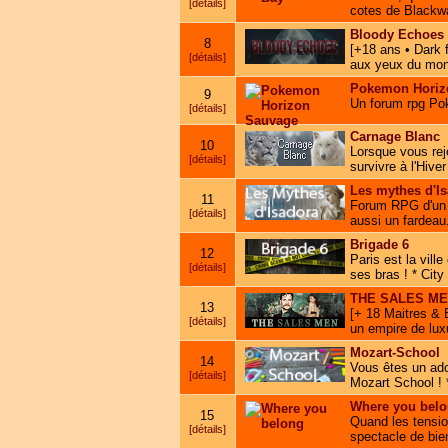
[détails]
cotes de Blackwa
Bloody Echoes
8
[+18 ans • Dark 
[détails]
aux yeux du mond
Pokemon Horiz
9
Un forum rpg Pok
[détails]
Carnage Blanc
10
Lorsque vous rej
[détails]
survivre à l'Hiver
Les mythes d'I
11
Forum RPG d'un u
[détails]
aussi un fardeau
Brigade 6
12
Paris est la vill
[détails]
ses bras ! * City
THE SALES M
13
[+ 18 Maitres & 
[détails]
un empire de luxu
Mozart-School
14
Vous êtes un ado
[détails]
Mozart School ! 
Where you bel
15
Quand les tension
[détails]
spectacle de bi