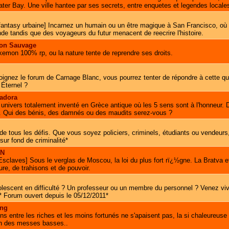
ter Bay. Une ville hantee par ses secrets, entre enquetes et legendes locale
fantasy urbaine] Incarnez un humain ou un être magique à San Francisco, où l
e tandis que des voyageurs du futur menacent de reecrire l'histoire.
on Sauvage
emon 100% rp, ou la nature tente de reprendre ses droits.
oignez le forum de Carnage Blanc, vous pourrez tenter de répondre à cette qu
 Éternel ?
sadora
nivers totalement inventé en Grèce antique où les 5 sens sont à l'honneur. D
. Qui des bénis, des damnés ou des maudits serez-vous ?
e de tous les défis. Que vous soyez policiers, criminels, étudiants ou vendeur
 sur fond de criminalité*
EN
Esclaves] Sous le verglas de Moscou, la loi du plus fort rï¿½gne. La Bratva e
re, de trahisons et de pouvoir.
lescent en difficulté ? Un professeur ou un membre du personnel ? Venez viv
* Forum ouvert depuis le 05/12/2011*
ong
s entre les riches et les moins fortunés ne s'apaisent pas, la si chaleureuse 
en des messes basses..