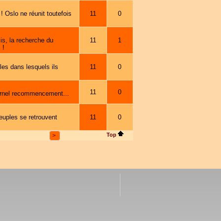
! Oslo ne réunit toutefois
11
0
is, la recherche du
11
1
 !
es dans lesquels ils
11
0
11
0
ternel recommencement...
euples se retrouvent
11
0
Top
>