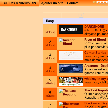
TOP Des Meilleurs RPG
Ajouter un site
Contact
<
Rang
DARKSHORE
1
(( REFONTE )) - D
[détails]
citoyens paumés.
River of Blood
2
RPG city/surnatu
[détails]
plus par convict
Corner Stories
3
Forum city se ba
[détails]
mois demandÃ©
Arcanum - Desti
4
Arcanum est un 
[détails]
rythme libre et h
whiskey in my c
5
Forum city chill
[détails]
The Last Repub
6
Quinze annÃ©es 
[détails]
Republic a Ã©tÃ© 
Blackwater Bay
7
En 2001, quatre a