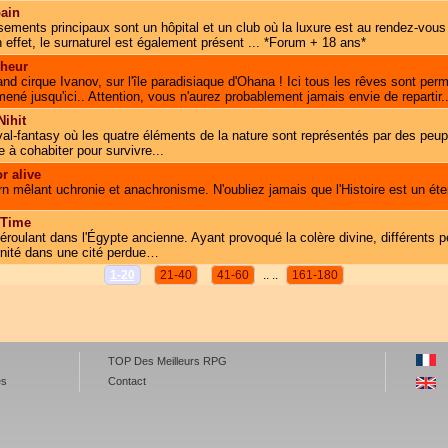
ain
ements principaux sont un hôpital et un club où la luxure est au rendez-vous 
 effet, le surnaturel est également présent ... *Forum + 18 ans*
heur
d cirque Ivanov, sur l'île paradisiaque d'Ohana ! Ici tous les rêves sont perm
né jusqu'ici.. Attention, vous n'aurez probablement jamais envie de repartir..
ihit
l-fantasy où les quatre éléments de la nature sont représentés par des peupl
 à cohabiter pour survivre...
r alive
 mêlant uchronie et anachronisme. N'oubliez jamais que l'Histoire est un é
 Time
oulant dans l'Égypte ancienne. Ayant provoqué la colère divine, différents p
ernité dans une cité perdue…
1-20
21-40
41-60
.. ..
161-180
TOP Des Meilleurs RPG
es
Contact