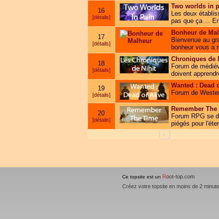
Two worlds in p
16
Les deux établiss
[détails]
pas que ça ... En
Bonheur de Mal
17
Bienvenue au gran
[détails]
bonheur vous a me
Chroniques de N
18
Forum de médiéva
[détails]
doivent apprendre
Wanted : Dead o
19
Forum de Western
[détails]
Remember The
20
Forum RPG se dér
[détails]
piégés pour l'ét
<
R
oot-top.com
Ce topsite est un
Créez votre topsite en moins de 2 minut