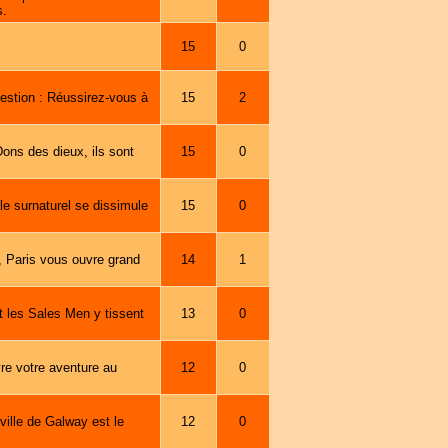
s.
15
0
estion : Réussirez-vous à
15
2
ons des dieux, ils sont
15
0
e surnaturel se dissimule
15
0
s, Paris vous ouvre grand
14
1
t les Sales Men y tissent
13
0
re votre aventure au
12
0
ville de Galway est le
12
0