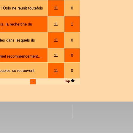
! Oslo ne réunit toutefois
11
0
is, la recherche du
11
1
 !
es dans lesquels ils
11
0
11
0
ternel recommencement...
euples se retrouvent
11
0
Top
>