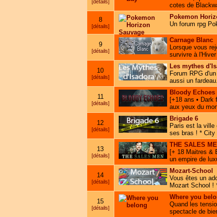
[détails]
cotes de Blackwa
Pokemon Horiz
8
Un forum rpg Pok
[détails]
Carnage Blanc
9
Lorsque vous rej
[détails]
survivre à l'Hiver
Les mythes d'I
10
Forum RPG d'un u
[détails]
aussi un fardeau
Bloody Echoes
11
[+18 ans • Dark 
[détails]
aux yeux du mond
Brigade 6
12
Paris est la vill
[détails]
ses bras ! * City
THE SALES M
13
[+ 18 Maitres & 
[détails]
un empire de luxu
Mozart-School
14
Vous êtes un ado
[détails]
Mozart School ! 
Where you bel
15
Quand les tension
[détails]
spectacle de bi