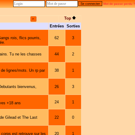
Mot de passe perdu ?
Top
>
Entrées
Sorties
ngs rois, flics pourris,
62
3
ée.
ains. Tu ne les chasses
44
2
de lignes/mots. Un rp par
38
1
Debutants bienvenus,
26
3
24
1
ives +18 ans
e Gilead et The Last
22
0
 corps est retrouve sur les
20
1