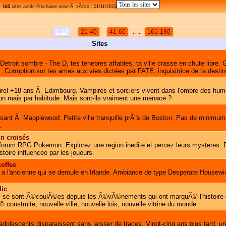
165
sites actifs Prochaine mise Ã zÃ©ro : 01/11/2023
1-20
21-40
41-60
.. ..
161-180
Sites
etroit sombre - The D, tes tenebres affables, ta ville crasse en chute libre. Ga
 Corruption sur tes ames aux vies dictées par FATE, inquisitrice de ta destin
rel +18 ans Ã Edimbourg. Vampires et sorciers vivent dans l'ombre des hum
ion mais par habitude. Mais sont-ils vraiment une menace ?
sant Ã Mapplewood. Petite ville tranquille prÃ¨s de Boston. Pas de minimum 
.
n croisés
forum RPG Pokemon. Explorez une region inedite et percez leurs mysteres. 
istoire influencee par les joueurs.
offee
 , a l'ancienne qui se deroule en Irlande. Ambiance de type Desperate Housew
lic
se sont Ã©coulÃ©es depuis les Ã©vÃ©nements qui ont marquÃ© l'histoire d
construite, nouvelle ville, nouvelle lois, nouvelle vitrine du monde
dolescents disparaissent sans laisser de traces. Vingt-cinq ans plus tard, un