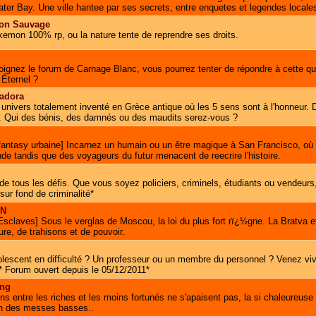
ter Bay. Une ville hantee par ses secrets, entre enquetes et legendes locale
on Sauvage
emon 100% rp, ou la nature tente de reprendre ses droits.
oignez le forum de Carnage Blanc, vous pourrez tenter de répondre à cette qu
 Éternel ?
sadora
nivers totalement inventé en Grèce antique où les 5 sens sont à l'honneur. D
. Qui des bénis, des damnés ou des maudits serez-vous ?
fantasy urbaine] Incarnez un humain ou un être magique à San Francisco, où l
e tandis que des voyageurs du futur menacent de reecrire l'histoire.
e de tous les défis. Que vous soyez policiers, criminels, étudiants ou vendeur
 sur fond de criminalité*
EN
Esclaves] Sous le verglas de Moscou, la loi du plus fort rï¿½gne. La Bratva e
re, de trahisons et de pouvoir.
lescent en difficulté ? Un professeur ou un membre du personnel ? Venez viv
* Forum ouvert depuis le 05/12/2011*
ong
s entre les riches et les moins fortunés ne s'apaisent pas, la si chaleureuse 
en des messes basses..