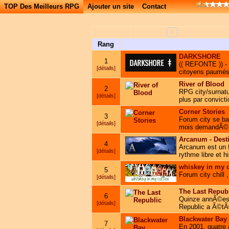
TOP Des Meilleurs RPG
Ajouter un site
Contact
<
Rang
DARKSHORE
1
(( REFONTE )) - D
[détails]
citoyens paumés.
River of Blood
2
RPG city/surnatu
[détails]
plus par convict
Corner Stories
3
Forum city se ba
[détails]
mois demandÃ©
Arcanum - Desti
4
Arcanum est un 
[détails]
rythme libre et h
whiskey in my c
5
Forum city chill
[détails]
The Last Repub
6
Quinze annÃ©es 
[détails]
Republic a Ã©tÃ© 
Blackwater Bay
7
En 2001, quatre a