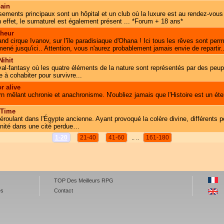
ain
ements principaux sont un hôpital et un club où la luxure est au rendez-vous 
 effet, le surnaturel est également présent ... *Forum + 18 ans*
heur
d cirque Ivanov, sur l'île paradisiaque d'Ohana ! Ici tous les rêves sont perm
né jusqu'ici.. Attention, vous n'aurez probablement jamais envie de repartir..
ihit
l-fantasy où les quatre éléments de la nature sont représentés par des peupl
 à cohabiter pour survivre...
r alive
 mêlant uchronie et anachronisme. N'oubliez jamais que l'Histoire est un é
 Time
oulant dans l'Égypte ancienne. Ayant provoqué la colère divine, différents p
ernité dans une cité perdue…
1-20
21-40
41-60
.. ..
161-180
TOP Des Meilleurs RPG
es
Contact