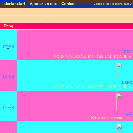
lafortuneturf
Ajouter un site
Contact
6
sites actifs Prochaine mise Ã
<
Rang
1
[détails]
PRO
NOUS VOUS SOUHAITONS UNE BONNE VISI
2
[détails]
LAFO
NOUS VOUS SOUHAITONS UNE BONNE VISI
3
[détails]
EQU
Salut les abonnés nous 