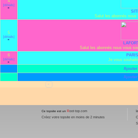
4
[détails]
SI
Salut les abonnés nous 
5
[détails]
LAFOR
Salut les abonnés nous vous souh
6
PARI
[détails]
Je vous souhaite 
Ajouter 
Ajouter 
<
R
oot-top.com
l
Ce topsite est un
Créez votre topsite en moins de 2 minutes
C
S