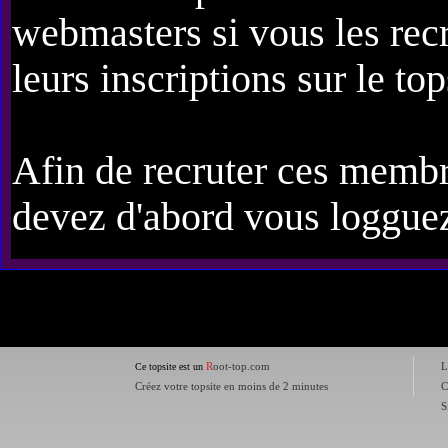
webmasters si vous les rec
leurs inscriptions sur le top
Afin de recruter ces membr
devez d'abord vous loggue
R
oot-top.com
L
Ce topsite est un
Créez votre topsite en moins de 2 minutes
C
S