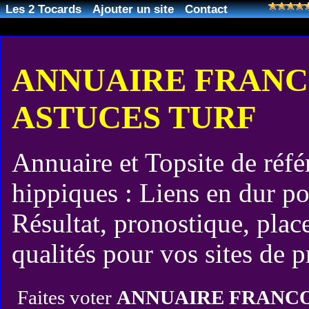
Les 2 Tocards
Ajouter un site
Contact
ANNUAIRE FRANC
ASTUCES TURF
Annuaire et Topsite de réf
hippiques : Liens en dur p
Résultat, pronostique, place
qualités pour vos sites de p
Faites voter
ANNUAIRE FRANCO