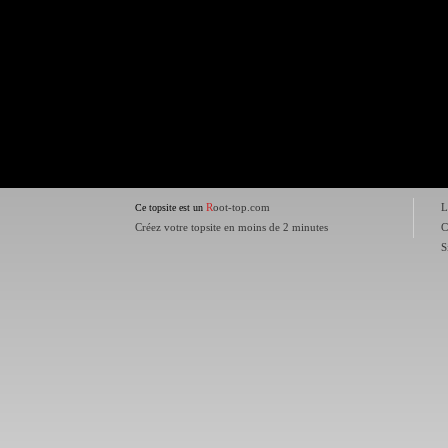
R
oot-top.com
L
Ce topsite est un
Créez votre topsite en moins de 2 minutes
C
S