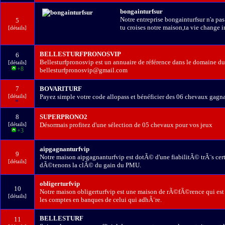
bongainturfsur
Notre entreprise bongainturfsur n'a pa
5
tu croises notre maison,ta vie chang
[détails]
BELLESTURFPRONOSVIP
6
Bellesturfpronosvip est un annuaire de référence dans le domaine du tu
[détails]
+8
bellesturfpronosvip@gmail.com
7
BOVARITURF
[détails]
Payez simple votre code allopass et bénéficier des 06 chevaux gagn
8
SUPERPRONO2
[détails]
Désormais profitez d'une sélection de 05 chevaux pour vos jeux
+3
aipgagnanturfvip
9
Notre maison aipgagnanturfvip est dotÃ© d'une fiabilitÃ© trÃ¨s cer
[détails]
dÃ©tenons la clÃ© du gain du PMU.
obligerturfvip
10
Notre maison obligerturfvip est une maison de rÃ©fÃ©rence qui est cr
[détails]
les comptes en banques de celui qui adhÃ¨re.
BELLESTURF
11