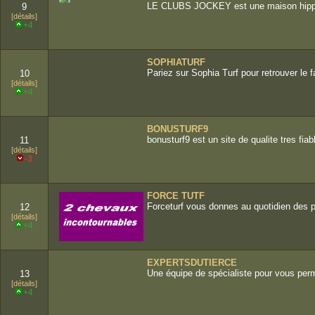
LE CLUBS JOCKEY est une maison hippiqu
9
[détails]
+4
SOPHIATURF
Pariez sur Sophia Turf pour retrouver le 
10
[détails]
+4
BONUSTURF9
bonusturf9 est un site de qualite tres fiabl
11
[détails]
-3
FORCE TUTF
Forceturf vous donnes au quotidien des pr
12
[détails]
+4
EXPERTSDUTIERCE
Une équipe de spécialiste pour vous perm
13
[détails]
+4