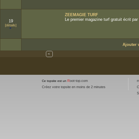
ZEEMAGIE TURF
Le premier magazine turf gratuit écrit par l
19
[détails]
Ajouter v
<
R
oot-top.com
m
Ce topsite est un
Créez votre topsite en moins de 2 minutes
C
S