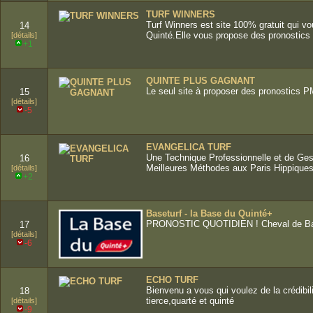
TURF WINNERS
Turf Winners est site 100% gratuit qui vo
14
Quinté.Elle vous propose des pronostics
[détails]
+1
QUINTE PLUS GAGNANT
Le seul site à proposer des pronostics PMU
15
[détails]
-5
EVANGELICA TURF
Une Technique Professionnelle et de Ges
16
Meilleures Méthodes aux Paris Hippiques
[détails]
+2
Baseturf - la Base du Quinté+
PRONOSTIC QUOTIDIEN ! Cheval de Base 
17
[détails]
-6
ECHO TURF
Bienvenu a vous qui voulez de la crédibi
18
tierce,quarté et quinté
[détails]
-9