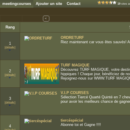
meetingcourses
Ajouter un site
Contact
19
sites a
<
Rang
ORDRETURF
Riez maintenant car vous êtes sauvés! Ave
1
[détails]
TURF MAGIQUE
Découvrez TURF MAGIQUE, votre destina
2
hippiques ! Chaque jour, bénéficiez de
[détails]
Rejoignez-nous sur WWW.TURF MAGI
V.I.P COURSES
Sélection Tiercé Quarté Quinté en 7 chev
3
pour avoir les meilleurs chance de gagne
[détails]
tiercéspécial
Abonne toi et Gagne !!!!
4