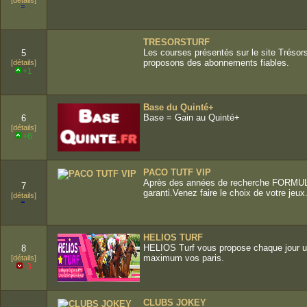
[détails]
TRESORSTURF
Les courses présentés sur le site Trésor
5
proposons des abonnements fiables.
[détails]
+1
Base du Quinté+
Base = Gain au Quinté+
6
[détails]
+6
PACO TUTF VIP
Après des années de recherche FORMULE 
7
garanti.Venez faire le choix de votre jeux
[détails]
HELIOS TURF
HELIOS Turf vous propose chaque jour un
8
maximum vos paris.
[détails]
-3
CLUBS JOKEY