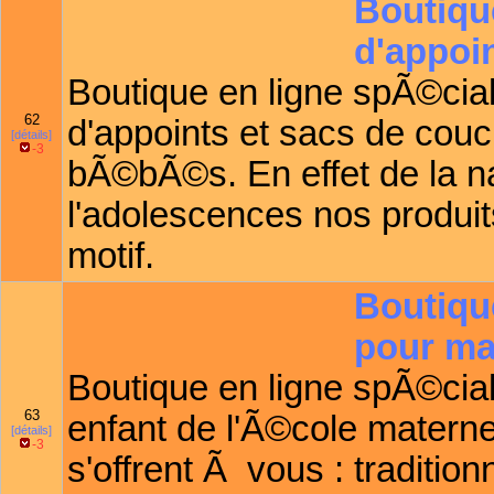
Boutique
d'appoin
Boutique en ligne spÃ©cial
62
d'appoints et sacs de couc
[détails]
-3
bÃ©bÃ©s. En effet de la n
l'adolescences nos produits
motif.
Boutiqu
pour ma
Boutique en ligne spÃ©ci
63
enfant de l'Ã©cole materne
[détails]
-3
s'offrent Ã vous : tradition