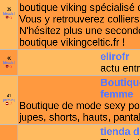
boutique viking spécialisé 
39
[détails]
Vous y retrouverez colliers
-3
N'hésitez plus une second
boutique vikingceltic.fr !
elirofr
40
[détails]
actu ent
-3
Boutiqu
femme
41
[détails]
Boutique de mode sexy po
-3
jupes, shorts, hauts, panta
tienda d