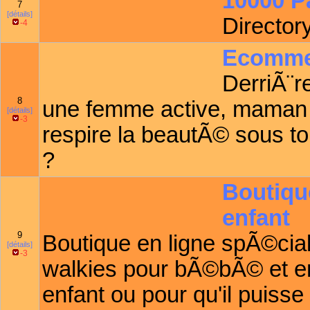
10000 P
7
[détails]
Directory
-4
Ecomme
DerriÃ¨r
8
une femme active, maman de
[détails]
-3
respire la beautÃ© sous t
?
Boutique
enfant
9
Boutique en ligne spÃ©cial
[détails]
-3
walkies pour bÃ©bÃ© et enf
enfant ou pour qu'il puiss