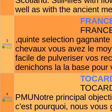
Scotland. Still-lifes with 
well as with the ancient me
FRANC
FRANCEC
,quinte selection gagnante 
3
[détails]
chevaux vous avez le moye
+122
facile de pulveriser vos r
denichons la la base pour 
TOCAR
TOCARD
4
PMUNotre principal objectif
[détails]
+119
c'est pourquoi, nous vous 