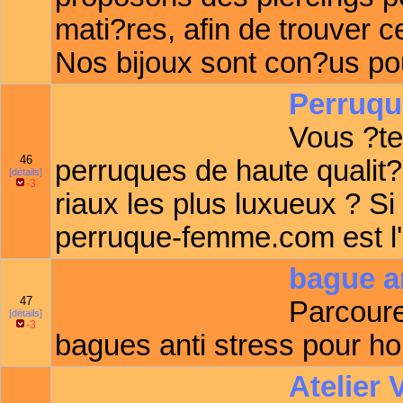
mati?res, afin de trouver 
Nos bijoux sont con?us pour
Perruq
Vous ?te
46
perruques de haute qualit?
[détails]
-3
riaux les plus luxueux ? Si
perruque-femme.com est l'en
bague a
47
Parcour
[détails]
-3
bagues anti stress pour 
Atelier 