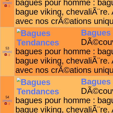
bagues pour homme : bagu
[détails]
-3
bague viking, chevaliÃ¨re.
avec nos crÃ©ations uniq
Bagues
DÃ©couvr
53
bagues pour homme : bagu
[détails]
-3
bague viking, chevaliÃ¨re.
avec nos crÃ©ations uniq
Bagues
DÃ©couvr
54
bagues pour homme : bagu
[détails]
-3
bague viking, chevaliÃ¨re.