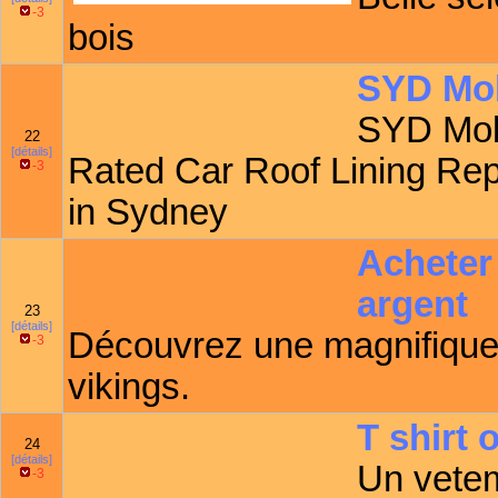
-3
bois
SYD Mob
SYD Mobi
22
[détails]
Rated Car Roof Lining Re
-3
in Sydney
Acheter 
argent
23
[détails]
Découvrez une magnifique 
-3
vikings.
T shirt 
24
[détails]
Un veteme
-3