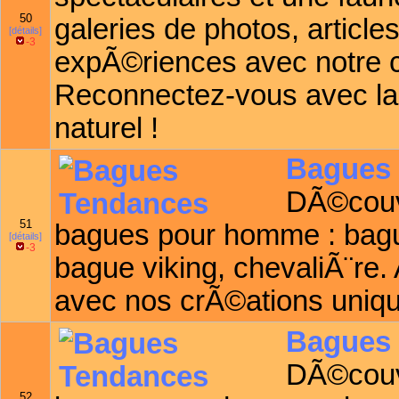
50
galeries de photos, article
[détails]
-3
expÃ©riences avec notre
Reconnectez-vous avec l
naturel !
Bagues
DÃ©couvr
51
bagues pour homme : bagu
[détails]
-3
bague viking, chevaliÃ¨re.
avec nos crÃ©ations uniq
Bagues
DÃ©couvr
52