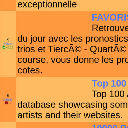
exceptionnelle
FAVORI
Retrouve
du jour avec les pronostic
5
[détails]
trios et TiercÃ© - QuartÃ
+121
course, vous donne les pro
cotes.
Top 100 
Top 100 A
6
[détails]
database showcasing some
-2
artists and their websites.