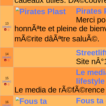
cadeaux utiles. DÃ©couvre
Pirates 
Merci po
13
honnÃªte et pleine de bienv
[détails]
-3
mÃ©rite dâÃªtre saluÃ©.
Streetlif
14
[détails]
Site nÂ°1
-3
Le media
15
lifestyle
[détails]
-3
Le media de rÃ©fÃ©rence 
Fous ta
16
[détails]