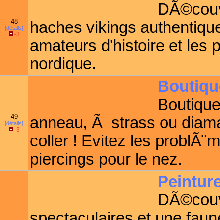
DÃ©couv
48
haches vikings authentique
[détails]
-3
amateurs d'histoire et le
nordique.
Boutiqu
Boutique
49
anneau, Ã strass ou diama
[détails]
-3
coller ! Evitez les problÃ
piercings pour le nez.
Peintur
DÃ©couv
spectaculaires et une faun