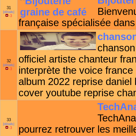
Bijouter
31
Bienvenu
[détails]
-3
française spécialisée dans 
chanson
chanson 
officiel artiste chanteur f
32
[détails]
interprète the voice franc
-3
album 2022 reprise daniel 
cover youtube reprise ch
TechAn
TechAna 
33
[détails]
pourrez retrouver les meil
-3