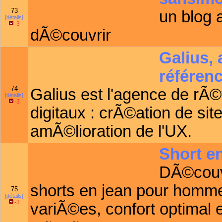
73
un blog 
[détails]
-3
dÃ©couvrir
Galius, 
référen
74
Galius est l'agence de rÃ
[détails]
-3
digitaux : crÃ©ation de s
amÃ©lioration de l'UX.
Short e
DÃ©couvr
shorts en jean pour homm
75
[détails]
-3
variÃ©es, confort optimal e