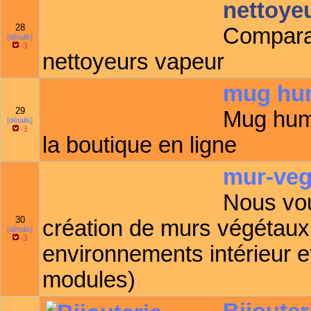
nettoyeu
28
Comparat
[détails]
-3
nettoyeurs vapeur
mug hu
29
Mug humo
[détails]
-3
la boutique en ligne
mur-veg
Nous vou
30
création de murs végétaux e
[détails]
-3
environnements intérieur et
modules)