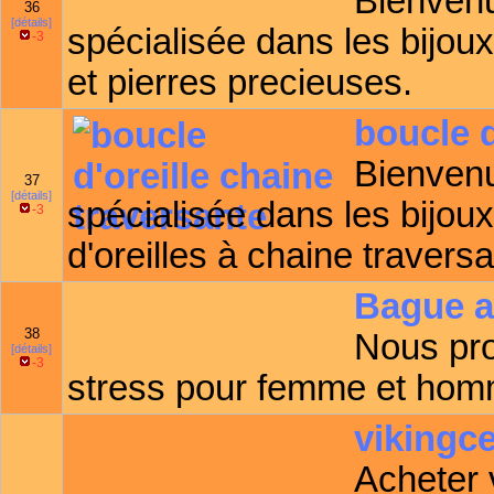
Bienvenu
36
[détails]
spécialisée dans les bijoux
-3
et pierres precieuses.
boucle d
Bienvenu
37
[détails]
spécialisée dans les bijou
-3
d'oreilles à chaine traversa
Bague a
38
Nous pr
[détails]
-3
stress pour femme et ho
vikingcel
Acheter 