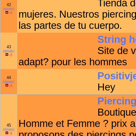
Tienda d
42
[détails]
mujeres. Nuestros piercin
-3
las partes de tu cuerpo.
String
43
Site de 
[détails]
-3
adapt? pour les hommes
Positivj
44
[détails]
Hey
-3
Piercing
Boutique 
Homme et Femme ? prix a
45
[détails]
proposons des piercings pou
-3