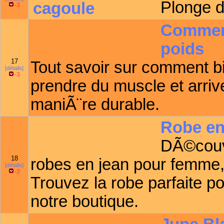
Plonge da
-3
Comment
poids
17
Tout savoir sur comment b
[détails]
-3
prendre du muscle et arriv
maniÃ¨re durable.
Robe en
DÃ©couv
18
robes en jean pour femme
[détails]
-3
Trouvez la robe parfaite p
notre boutique.