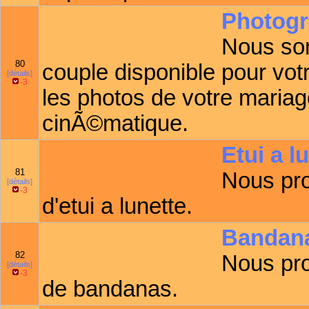
Photogr
Nous som
80
couple disponible pour vo
[détails]
-3
les photos de votre mariag
cinÃ©matique.
Etui a l
81
Nous pro
[détails]
-3
d'etui a lunette.
Bandana
82
Nous pro
[détails]
-3
de bandanas.