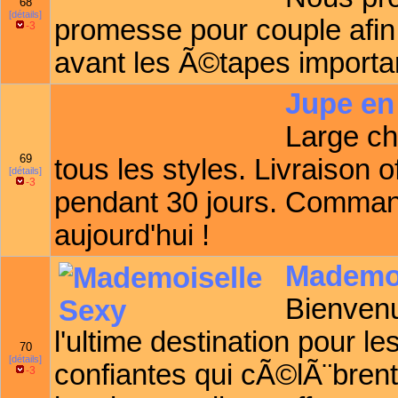
68
[détails]
promesse pour couple afin 
-3
avant les Ã©tapes import
Jupe en
Large ch
69
tous les styles. Livraison of
[détails]
-3
pendant 30 jours. Comman
aujourd'hui !
Mademoi
Bienven
l'ultime destination pour 
70
[détails]
confiantes qui cÃ©lÃ¨brent
-3