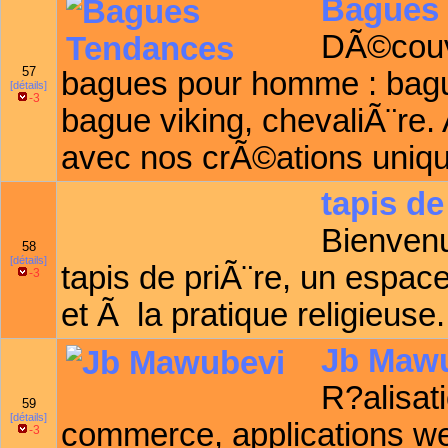
Bagues
DÃ©couvr
57
bagues pour homme : bagu
[détails]
-3
bague viking, chevaliÃ¨re.
avec nos crÃ©ations uniq
tapis de
Bienvenu
58
[détails]
tapis de priÃ¨re, un espac
-3
et Ã la pratique religieuse.
Jb Maw
R?alisati
59
[détails]
commerce, applications we
-3