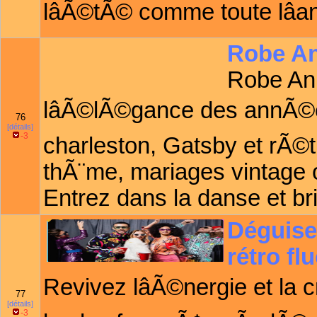
lâÃ©tÃ© comme toute lâ
Robe An
Robe An
lâÃ©lÃ©gance des annÃ©e
76
[détails]
-3
charleston, Gatsby et rÃ©
thÃ¨me, mariages vintage 
Entrez dans la danse et bri
Déguise
rétro fl
Revivez lâÃ©nergie et la
77
[détails]
-3