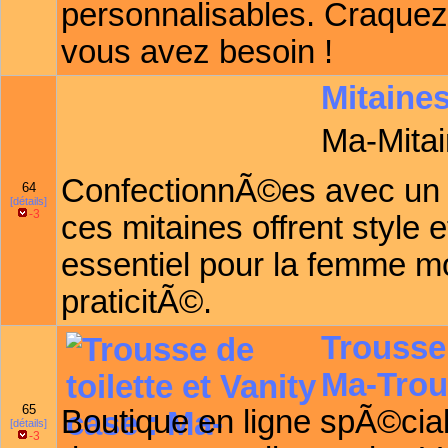
personnalisables. Craquez 
vous avez besoin !
Mitaine
Ma-Mitai
ConfectionnÃ©es avec un c
64
[détails]
-3
ces mitaines offrent style 
essentiel pour la femme mo
praticitÃ©.
Trousse 
Ma-Trou
65
Boutique en ligne spÃ©cia
[détails]
-3