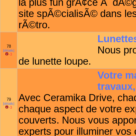
la plus fun grÃ¢ce Ã dÃ©g
site spÃ©cialisÃ© dans le
rÃ©tro.
Lunette
78
Nous pro
[détails]
-3
de lunette loupe.
Votre m
travaux,
Avec Ceramika Drive, chaq
79
[détails]
chaque aspect de votre ex
-3
couverts. Nous vous appo
experts pour illuminer vos 