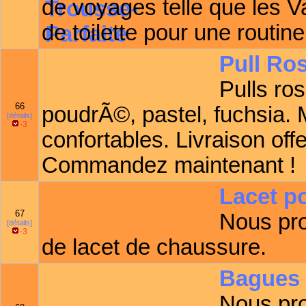
de voyages telle que les V
de toilette pour une routin
Pull Ro
Pulls ro
66
poudrÃ©, pastel, fuchsia. 
[détails]
-3
confortables. Livraison offe
Commandez maintenant !
Lacet p
67
Nous pro
[détails]
-3
de lacet de chaussure.
Bagues 
Nous pr