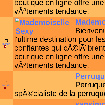
boutique en ligne offre une
vÃªtements tendance.
Mademoi
Bienven
l'ultime destination pour 
71
[détails]
confiantes qui cÃ©lÃ¨brent
-3
boutique en ligne offre une
vÃªtements tendance.
Perruq
72
Perruque
[détails]
-3
spÃ©cialiste de la perruq
sansim