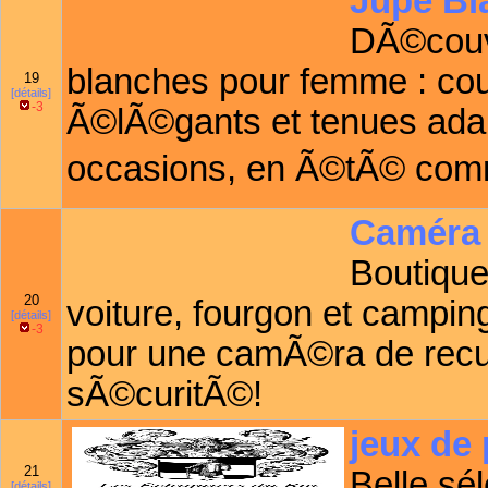
Jupe Bl
DÃ©couvr
blanches pour femme : cou
19
[détails]
-3
Ã©lÃ©gants et tenues ada
occasions, en Ã©tÃ© comm
Caméra 
Boutique
20
voiture, fourgon et camping
[détails]
-3
pour une camÃ©ra de recul
sÃ©curitÃ©!
jeux de
21
Belle sé
[détails]