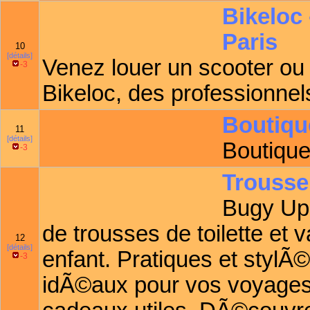
Bikeloc 
Paris
10
[détails]
Venez louer un scooter ou
-3
Bikeloc, des professionnel
Boutiqu
11
[détails]
Boutique
-3
Trousse 
Bugy Up
de trousses de toilette et
12
[détails]
enfant. Pratiques et stylÃ
-3
idÃ©aux pour vos voyages,