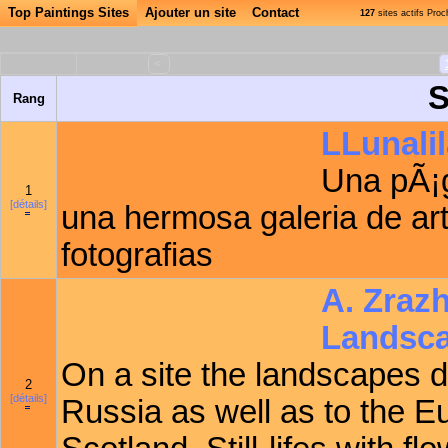
Top Paintings Sites
Ajouter un site
Contact
127
sites actifs Pro
<
S
Rang
LLunali
Una pÃ¡
1
[détails]
una hermosa galeria de ar
fotografias
A. Zrazh
Landscap
On a site the landscapes d
2
[détails]
Russia as well as to the E