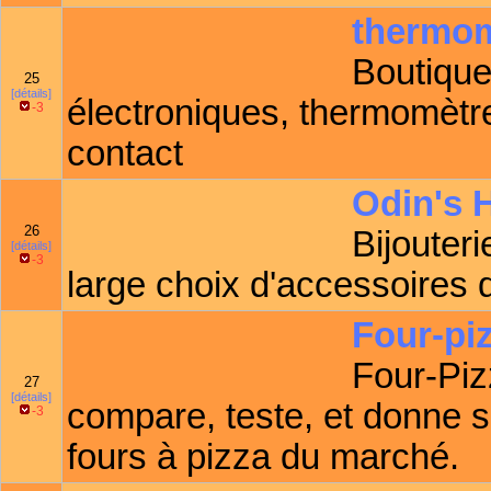
thermom
Boutiqu
25
[détails]
électroniques, thermomètr
-3
contact
Odin's H
26
Bijouter
[détails]
-3
large choix d'accessoires d
Four-piz
Four-Pizz
27
[détails]
compare, teste, et donne s
-3
fours à pizza du marché.