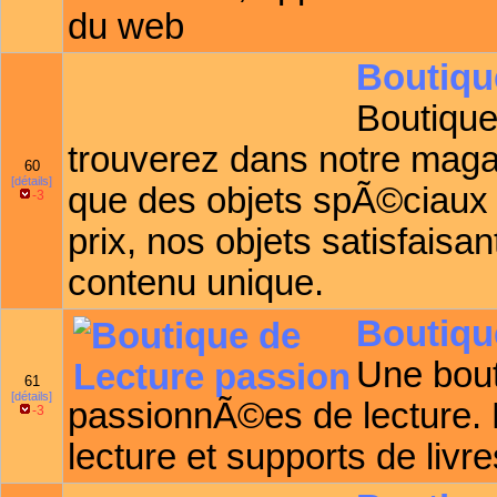
du web
Boutiqu
Boutiqu
trouverez dans notre magas
60
[détails]
que des objets spÃ©ciaux p
-3
prix, nos objets satisfaisa
contenu unique.
Boutiqu
Une bout
61
[détails]
passionnÃ©es de lecture.
-3
lecture et supports de livre