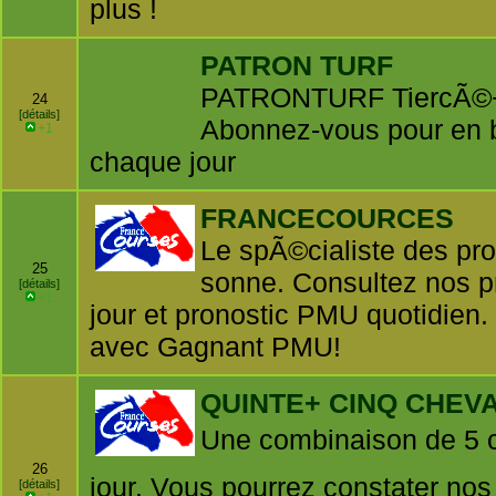
plus !
PATRON TURF
PATRONTURF TiercÃ©+
24
[détails]
Abonnez-vous pour en b
+1
chaque jour
FRANCECOURCES
Le spÃ©cialiste des pr
25
sonne. Consultez nos p
[détails]
+1
jour et pronostic PMU quotidien. 
avec Gagnant PMU!
QUINTE+ CINQ CHEV
Une combinaison de 5 
26
jour. Vous pourrez constater nos 
[détails]