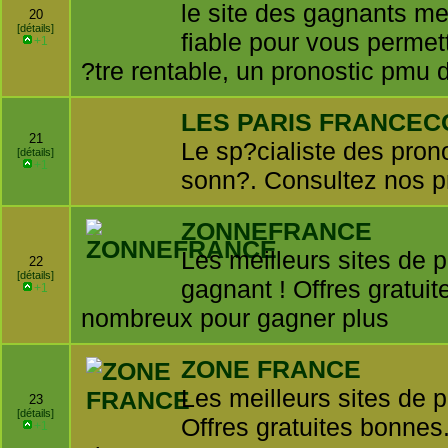
le site des gagnants met
20
[détails]
fiable pour vous permet
+1
?tre rentable, un pronostic pmu d
LES PARIS FRANCEC
21
Le sp?cialiste des pron
[détails]
+1
sonn?. Consultez nos p
ZONNEFRANCE
Les meilleurs sites de p
22
[détails]
gagnant ! Offres gratu
+1
nombreux pour gagner plus
ZONE FRANCE
Les meilleurs sites de p
23
[détails]
Offres gratuites bonne
+1