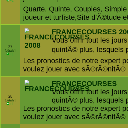
+1
Quarte, Quinte, Couples, Simple
joueur et turfiste,Site d'Ã©tude 
FRANCECOURSES 20
Vous offrir tout les jour
27
quintÃ© plus, lesquels p
[détails]
+1
Les pronostics de notre expert p
voulez jouer avec sÃ©rÃ©nitÃ© 
FRANCECOURSES
Vous offrir tout les jour
28
quintÃ© plus, lesquels p
[détails]
+1
Les pronostics de notre expert p
voulez jouer avec sÃ©rÃ©nitÃ© 