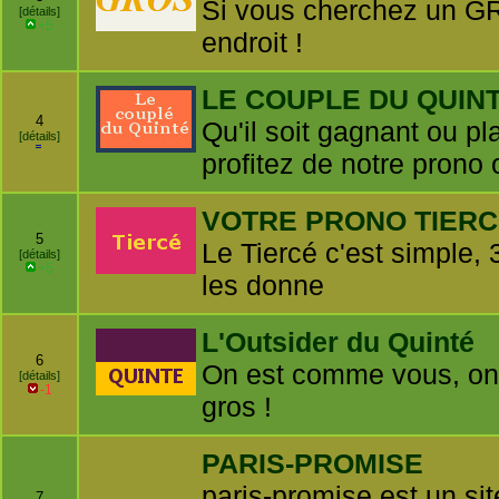
Si vous cherchez un GR
[détails]
+5
endroit !
LE COUPLE DU QUIN
4
Qu'il soit gagnant ou pl
[détails]
profitez de notre prono o
VOTRE PRONO TIER
5
Le Tiercé c'est simple, 
[détails]
+5
les donne
L'Outsider du Quinté
6
On est comme vous, on 
[détails]
-1
gros !
PARIS-PROMISE
paris-promise est un si
7