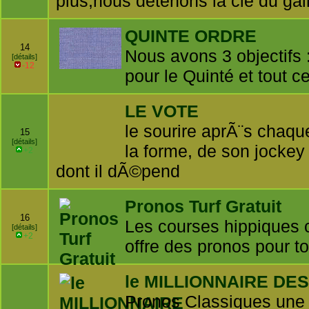
plus,nous détenons la clé du ga
QUINTE ORDRE
14
Nous avons 3 objectifs : 
[détails]
-12
pour le Quinté et tout c
LE VOTE
le sourire aprÃ¨s chaqu
15
[détails]
la forme, de son jockey 
+2
dont il dÃ©pend
Pronos Turf Gratuit
16
Les courses hippiques c
[détails]
+2
offre des pronos pour t
le MILLIONNAIRE DE
Pronos Classiques une e