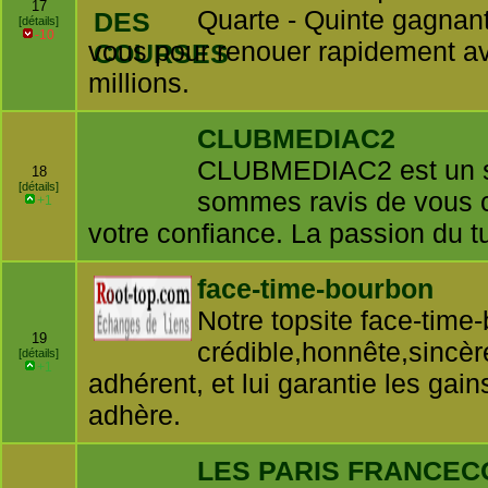
17
Quarte - Quinte gagnan
[détails]
-10
vous pour renouer rapidement ave
millions.
CLUBMEDIAC2
CLUBMEDIAC2 est un si
18
[détails]
sommes ravis de vous c
+1
votre confiance. La passion du tu
face-time-bourbon
Notre topsite face-time-
19
crédible,honnête,sincère
[détails]
+1
adhérent, et lui garantie les gains
adhère.
LES PARIS FRANCE