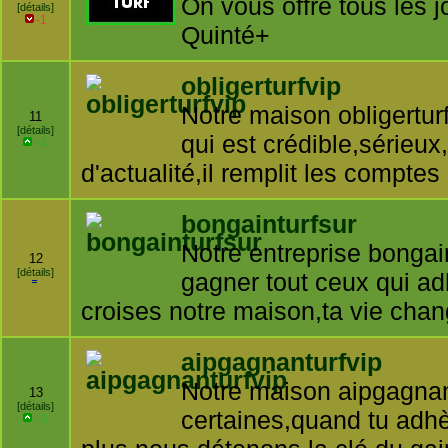
On vous offre tous les 
[détails]
-1
Quinté+
obligerturfvip
Notre maison obligertur
11
[détails]
qui est crédible,sérieux,e
+4
d'actualité,il remplit les compte
bongainturfsur
Notre entreprise bongaint
12
[détails]
gagner tout ceux qui ad
croises notre maison,ta vie cha
aipgagnanturfvip
Notre maison aipgagnantu
13
[détails]
certaines,quand tu adhè
+3