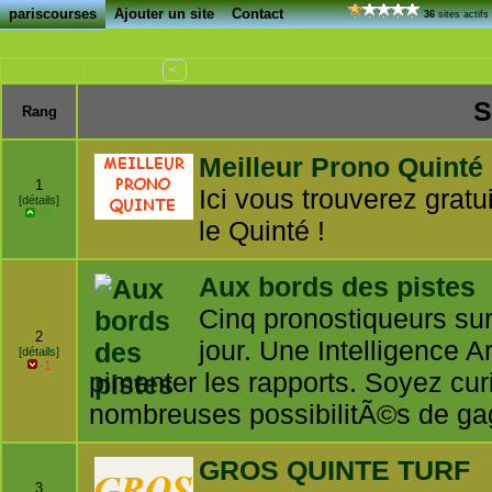
pariscourses
Ajouter un site
Contact
36
sites actif
<
S
Rang
Meilleur Prono Quinté
1
Ici vous trouverez gra
[détails]
+2
le Quinté !
Aux bords des pistes
Cinq pronostiqueurs sur
2
jour. Une Intelligence Ar
[détails]
-1
pimenter les rapports. Soyez cu
nombreuses possibilitÃ©s de gag
GROS QUINTE TURF
3