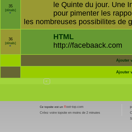
le Quinte du jour. Une In
35
[détails]
pour pimenter les rappo
les nombreuses possibilites de g
HTML
36
http://facebaack.com
[détails]
Ajouter v
Ajouter v
<
R
oot-top.com
p
Ce topsite est un
Créez votre topsite en moins de 2 minutes
C
S