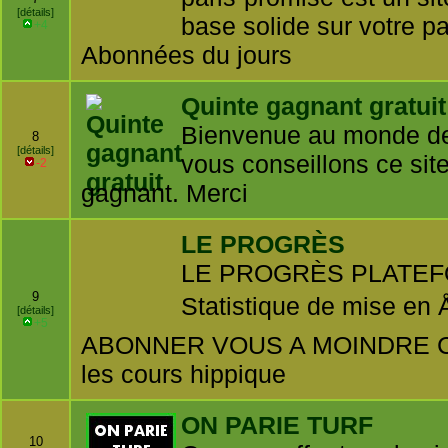
[détails]
base solide sur votre p
+4
Abonnées du jours
Quinte gagnant gratuit
Bienvenue au monde des
8
[détails]
vous conseillons ce site
-2
gagnant. Merci
LE PROGRÈS
LE PROGRÈS PLATE
9
Statistique de mise en 
[détails]
+5
ABONNER VOUS A MOINDRE COÛT
les cours hippique
ON PARIE TURF
10