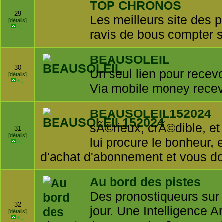
TOP CHRONOS
29
Les meilleurs site des
[détails]
+1
ravis de bous compter s
BEAUSOLEIL
30
Un seul lien pour recev
[détails]
+1
Via mobile money rece
BEAUSOLEIL152024
sÃ©rieux, crÃ©dible, et f
31
[détails]
lui procure le bonheur, et
+1
d'achat d'abonnement et vous d
Au bord des pistes
Des pronostiqueurs sur 
32
jour. Une Intelligence Ar
[détails]
+1