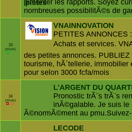
pimenter les rapports. Soyez cu
nombreuses possibilitÃ©s de ga
VNAINNOVATION
PETITES ANNONCES : Bo
Achats et services. V
33
[détails]
+1
des petites annonces. PUBLIE
tourisme, hÃ´tellerie, immobilier
pour selon 3000 fcfa/mois
L'ARGENT DU QUART
Pronostic trÃ¨s trÃ¨s r
34
[détails]
inÃ©galable. Je suis l
-21
Ã©normÃ©ment au pmu.Suivez-
LECODE