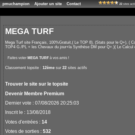
pmuchampion
Ajouter un site
Contact
22
sites act
MEGA TURF
Mega Turf site Français, 100%Gratuit,( Le TOP 8), (Stats pour le Q+), ( C
TOP4 G./PL + les Chevaux du jour+la Synthèse DM pour Q+.)( Le Calcul 
Faites voter
MEGA TURF
à vos amis !
Classement topsite :
12ème
sur
22
sites actifs
Trouver le site sur le topsite
Devenir Membre Premium
Dernier vote : 07/08/2026 20:25:03
Inscrit le : 13/08/2018
Votes d'entrées :
14
Votes de sorties :
532