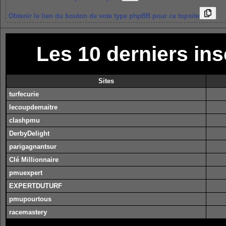
Obtenir le lien du bouton de vote type phpBB pour ce topsite
Les 10 derniers in
Sites
turfecurie
lecoupdemaitre
clashpmu
DerbyDelight
parigagnantsur
Clé Millionnaire
pmuexpert
EXPERTDUTURF
pmupourtous
racemastery