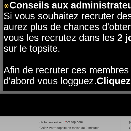
Conseils aux administrateu
Si vous souhaitez recruter de
aurez plus de chances d'obte
vous les recrutez dans les
2 j
sur le topsite.
Afin de recruter ces membres 
d'abord vous logguez.
Cliquez
R
oot-top.com
p
Ce topsite est un
Créez votre topsite en moins de 2 minutes
C