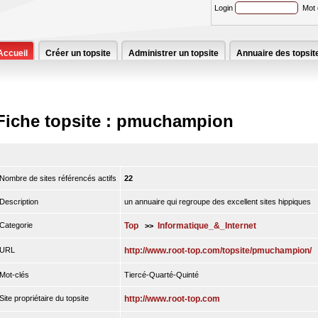
Login
Mot
Accueil
Créer un topsite
Administrer un topsite
Annuaire des topsit
Fiche topsite : pmuchampion
Nombre de sites référencés actifs
22
Description
un annuaire qui regroupe des excellent sites hippiques
Categorie
Top
Informatique_&_Internet
>>
URL
http://www.root-top.com/topsite/pmuchampion/
Mot-clés
Tiercé-Quarté-Quinté
Site propriétaire du topsite
http://www.root-top.com