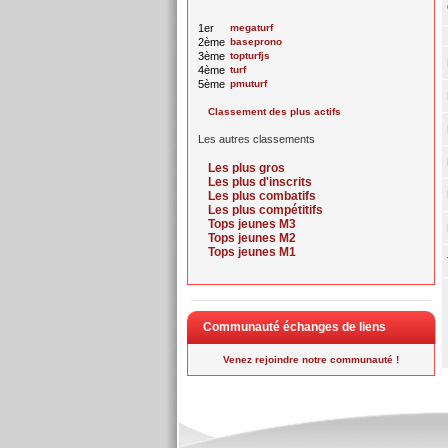
1er
megaturf
2ème
baseprono
3ème
topturfjs
4ème
turf
5ème
pmuturf
Classement des plus actifs
Les autres classements
Les plus gros
Les plus d'inscrits
Les plus combatifs
Les plus compétitifs
Tops jeunes M3
Tops jeunes M2
Tops jeunes M1
Communauté échanges de liens
Venez rejoindre notre communauté !