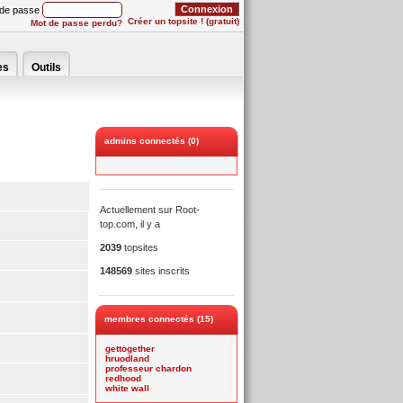
 de passe
Créer un topsite ! (gratuit)
Mot de passe perdu?
es
Outils
admins connectés (0)
Actuellement sur Root-
top.com, il y a
2039
topsites
148569
sites inscrits
membres connectés (15)
gettogether
hruodland
professeur chardon
redhood
white wall