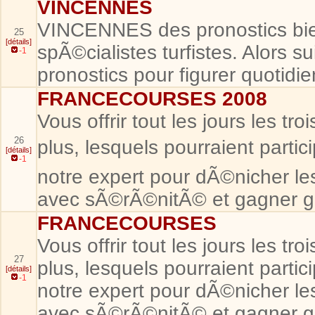
VINCENNES
VINCENNES des pronostics bi
25
[détails]
spÃ©cialistes turfistes. Alors 
-1
pronostics pour figurer quotid
FRANCECOURSES 2008
Vous offrir tout les jours les t
26
plus, lesquels pourraient partic
[détails]
-1
notre expert pour dÃ©nicher les
avec sÃ©rÃ©nitÃ© et gagner g
FRANCECOURSES
Vous offrir tout les jours les t
27
plus, lesquels pourraient partic
[détails]
-1
notre expert pour dÃ©nicher les
avec sÃ©rÃ©nitÃ© et gagner g