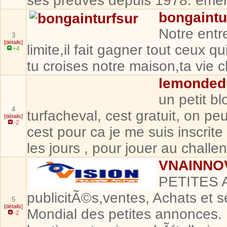
ses preuves depuis 1978. em
bongaintu
Notre entr
3
[détails]
limite,il fait gagner tout ceux 
+4
tu croises notre maison,ta vie
lemondedu
un petit blo
4
turfacheval, cest gratuit, on pe
[détails]
-2
cest pour ca je me suis inscrite
les jours , pour jouer au challe
VNAINNO
PETITES 
publicitÃ©s,ventes, Achats et
5
[détails]
Mondial des petites annonc
-2