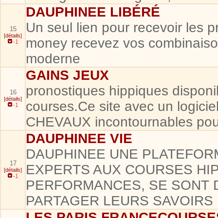
DAUPHINEE LIBÉRÉ
Un seul lien pour recevoir les 
15
[détails]
money recevez vos combinaison
-1
moderne
GAINS JEUX
pronostiques hippiques disponi
16
[détails]
courses.Ce site avec un logicie
-1
CHEVAUX incontournables pour l
DAUPHINEE VIE
DAUPHINEE UNE PLATEFOR
17
EXPERTS AUX COURSES HIP
[détails]
-1
PERFORMANCES, SE SONT 
PARTAGER LEURS SAVOIRS
LES PARIS FRANCECOURSE