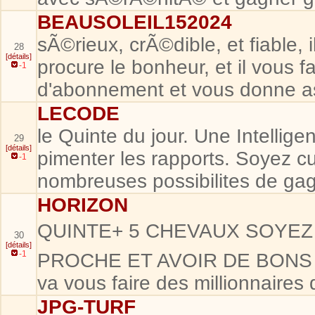
BEAUSOLEIL152024
sÃ©rieux, crÃ©dible, et fiable, i
28
[détails]
procure le bonheur, et il vous fai
-1
d'abonnement et vous donne a
LECODE
le Quinte du jour. Une Intelligen
29
[détails]
pimenter les rapports. Soyez cu
-1
nombreuses possibilites de gag
HORIZON
QUINTE+ 5 CHEVAUX SOYEZ 
30
[détails]
-1
PROCHE ET AVOIR DE BONS P
va vous faire des millionnaires
JPG-TURF