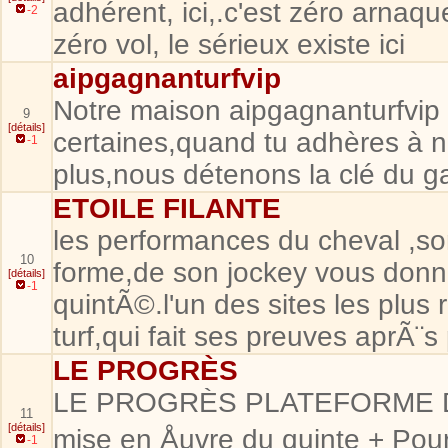
adhérent, ici,.c'est zéro arnaq
-2
zéro vol, le sérieux existe ici
aipgagnanturfvip
Notre maison aipgagnanturfvip es
9
[détails]
certaines,quand tu adhères à n
-1
plus,nous détenons la clé du 
ETOILE FILANTE
les performances du cheval ,so
10
forme,de son jockey vous donne
[détails]
-1
quintÃ©.l'un des sites les pl
turf,qui fait ses preuves aprÃ¨
LE PROGRÈS
LE PROGRÈS PLATEFORME D'
11
[détails]
mise en Åuvre du quinte + 
-1