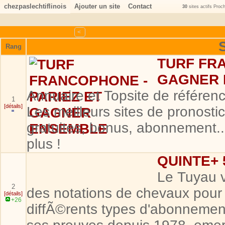
chezpaslechtiflinois
Ajouter un site
Contact
30
sites actifs Proc
<
Rang
TURF FRA
GAGNER 
Annuaire et Topsite de référen
1
[détails]
Les meilleurs sites de pronostic
gratuites, bonus, abonnement.
plus !
QUINTE+
Le Tuyau v
2
des notations de chevaux pour
[détails]
+26
diffÃ©rents types d'abonnemen