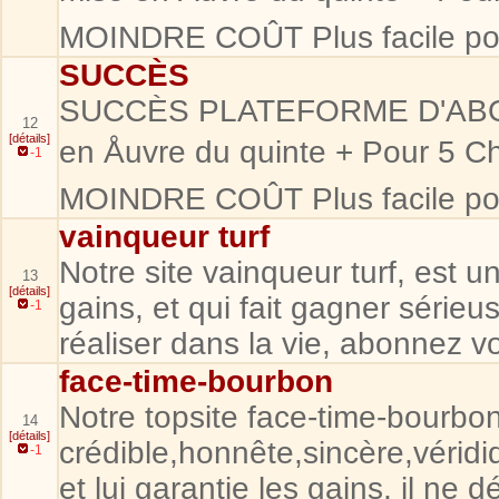
MOINDRE COÛT Plus facile pour
SUCCÈS
SUCCÈS PLATEFORME D'ABON
12
[détails]
en Åuvre du quinte + Pour 
-1
MOINDRE COÛT Plus facile pour
vainqueur turf
Notre site vainqueur turf, est u
13
[détails]
gains, et qui fait gagner sérieu
-1
réaliser dans la vie, abonnez vo
face-time-bourbon
Notre topsite face-time-bourbon
14
[détails]
crédible,honnête,sincère,véridiq
-1
et lui garantie les gains, il ne 