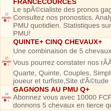
FRANCECOURCES
Le spÃ©cialiste des pronos ga
22
Consultez nos pronostics. Analy
[détails]
-1
PMU quotidien. Statistiques su
PMU!
QUINTE+ CINQ CHEVAUX+
Une combinaison de 5 chevaux 
23
Vous pourrez constater nos rÃÂ
[détails]
-1
Quarte, Quinte, Couples, Simp
joueur et turfiste,Site d'Ã©tud
GAGNONS AU PMU Q+
24
Abonnez vous avec 10000 FCF
[détails]
-1
donnons 5 chevaux en tierce q