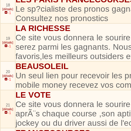
18
Le sp?cialiste des pronos gagn
[détails]
-1
Consultez nos pronostics
LA RICHESSE
Ce site vous donnera le sourir
19
[détails]
serez parmi les gagnants. Nous
-1
favoris,les meilleurs outsiders e
BEAUSOLEIL
20
Un seul lien pour recevoir les 
[détails]
-1
mobile money recevez vos com
LE VOTE
Ce site vous donnera le sourir
21
[détails]
aprÃ¨s chaque course ,son apti
-1
jockey ou du driver aussi de l'