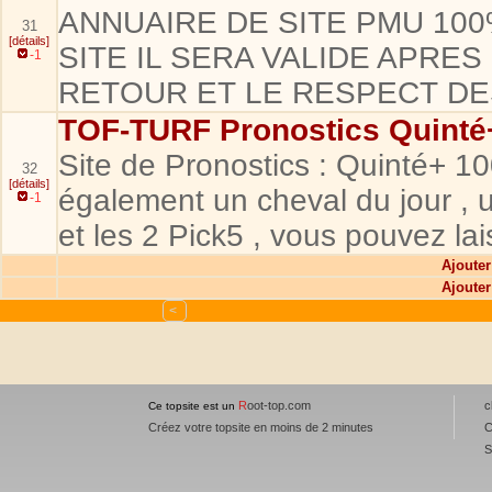
ANNUAIRE DE SITE PMU 10
31
[détails]
SITE IL SERA VALIDE APRES
-1
RETOUR ET LE RESPECT DE
TOF-TURF Pronostics Quint
Site de Pronostics : Quinté+ 
32
[détails]
également un cheval du jour , u
-1
et les 2 Pick5 , vous pouvez l
Ajouter 
Ajouter 
<
R
oot-top.com
c
Ce topsite est un
Créez votre topsite en moins de 2 minutes
C
S