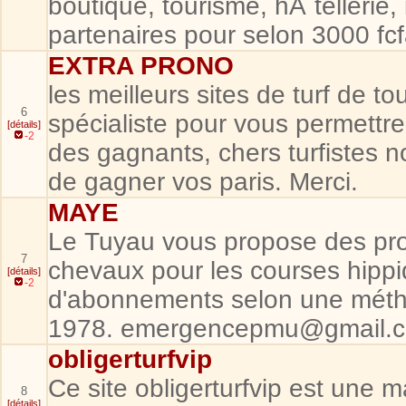
boutique, tourisme, hÃ´tellerie
partenaires pour selon 3000 fc
EXTRA PRONO
les meilleurs sites de turf de t
6
spécialiste pour vous permett
[détails]
-2
des gagnants, chers turfistes n
de gagner vos paris. Merci.
MAYE
Le Tuyau vous propose des pro
7
chevaux pour les courses hippi
[détails]
-2
d'abonnements selon une métho
1978. emergencepmu@gmail.
obligerturfvip
Ce site obligerturfvip est une m
8
[détails]