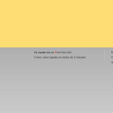
R
oot-top.com
M
Ce topsite est un
Créez votre topsite en moins de 2 minutes
C
S