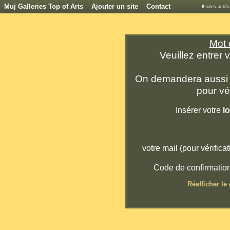
Muj Galleries Top of Arts
Ajouter un site
Contact
8
sites actif
Mot 
Veuillez entrer 
On demandera aussi v
pour vér
Insérer votre
l
votre mail (pour vérificati
Code de confirmatio
Réafficher le