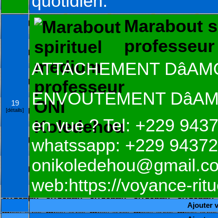
quotidien.
Marabout s
professeur
ATTACHEMENT DâAM
ENVOUTEMENT DâAMO
19
[détails]
en vue ? Tel: +229 94
whatssapp: +229 94372
onikoledehou@gmail.co
web:https://voyance-rit
Ajouter vo