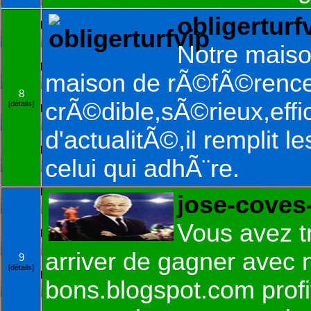
obligerturf
Notre maison
maison de rÃ©fÃ©rence
8
crÃ©dible,sÃ©rieux,effica
[détails]
d'actualitÃ©,il remplit
celui qui adhÃ¨re.
jose-coves
Vous avez tr
arriver de gagner avec n
9
[détails]
bons.blogspot.com profi