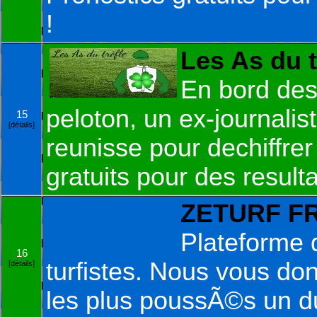
!
Les As du t
En bord des 
peloton, un ex-journalis
15
[détails]
reunisse pour dechiffrer
gratuits pour des result
ZETURF F
Plateforme d
16
turfistes. Nous vous do
[détails]
les plus poussÃ©s un due