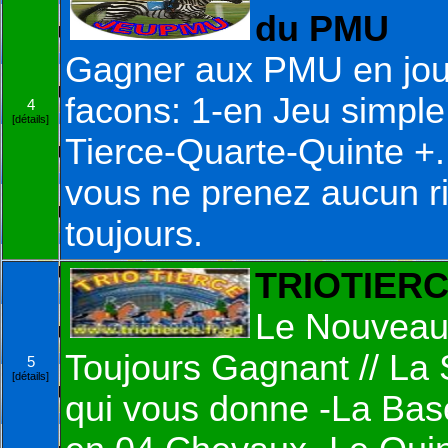
du PMU
Gagner aux PMU en jou
facons: 1-en Jeu simple
4
[détails]
Tierce-Quarte-Quinte +
vous ne prenez aucun r
toujours.
TRIOTIERCE
Le Nouveau
Toujours Gagnant // La
5
[détails]
qui vous donne -La Bas