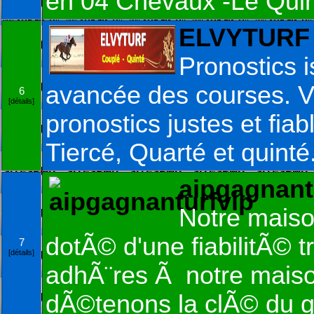
en 04 Chevaux -Le Qui
ELVYTURF :
Pronostics 
avancée des courses. V
6
[détails]
pronostics justes et fia
Tiercé, Quarté et quinté
aipgagnant
Notre maiso
dotÃ© d'une fiabilitÃ© t
7
[détails]
adhÃ¨res Ã notre maiso
dÃ©tenons la clÃ© du 