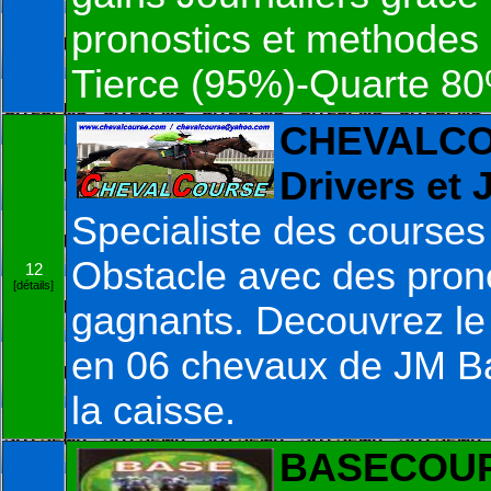
pronostics et methodes 
Tierce (95%)-Quarte 8
CHEVALCOU
Drivers et
Specialiste des courses 
Obstacle avec des prono
12
[détails]
gagnants. Decouvrez le 
en 06 chevaux de JM Ba
la caisse.
BASECOUPL