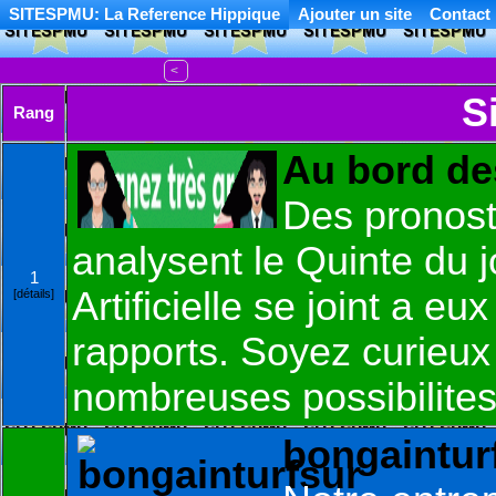
SITESPMU: La Reference Hippique
Ajouter un site
Contact
<
S
Rang
Au bord de
Des pronosti
analysent le Quinte du j
1
Artificielle se joint a e
[détails]
rapports. Soyez curieux
nombreuses possibilites
bongaintur