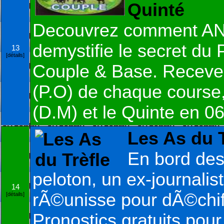
Quinté
Decouvrez comment 
demystifie le secret du
13
[détails]
Couple & Base. Receve
(P.O) de chaque course,
(D.M) et le Quinte en 
Les As du T
En bord des 
peloton, un ex-journalis
14
rÃ©unisse pour dÃ©chif
[détails]
Pronostics gratuits pou