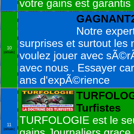
votre gains est garantis 
GAGNANT2
Notre exper
surprises et surtout les 
10
voulez jouer avec sÃ©r
[détails]
avec nous . Essayer ca
ans d'expÃ©rience
TURFOLOGI
Turfistes
TURFOLOGIE est le seul 
11
gains Journaliers grace 
[détails]