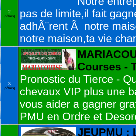
Notre entrep
pas de limite,il fait gag
2
[détails]
adhÃ¨rent Ã notre mais
notre maison,ta vie ch
MARIACOUR
Courses -
Pronostic du Tierce - Q
3
chevaux VIP plus une b
[détails]
vous aider a gagner gra
PMU en Ordre et Desor
JEUPMU : 