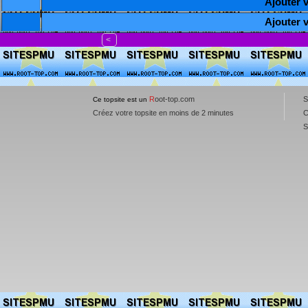
Ajouter vo
Ajouter vo
<
R
oot-top.com
S
Ce topsite est un
Créez votre topsite en moins de 2 minutes
C
S