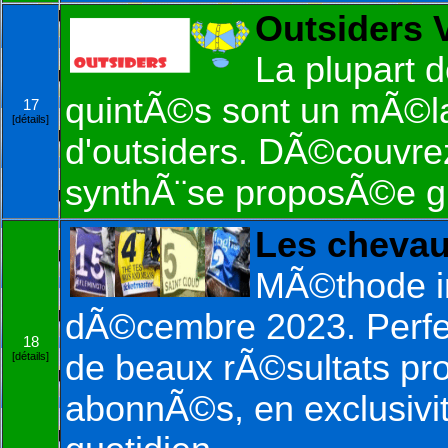
Outsiders 
La plupart 
quintÃ©s sont un mÃ©lan
17
[détails]
d'outsiders. DÃ©couvrez
synthÃ¨se proposÃ©e g
Les chevaux
MÃ©thode i
dÃ©cembre 2023. Perfe
18
de beaux rÃ©sultats pro
[détails]
abonnÃ©s, en exclusivi