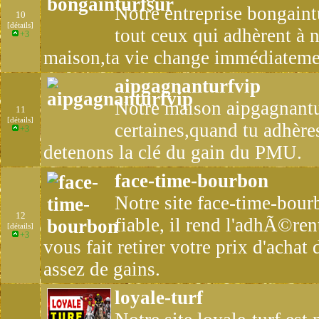
Notre entreprise bongaintu
10
[détails]
tout ceux qui adhèrent à 
+3
maison,ta vie change immédiateme
aipgagnanturfvip
Notre maison aipgagnanturf
11
[détails]
certaines,quand tu adhère
+3
detenons la clé du gain du PMU.
face-time-bourbon
Notre site face-time-bour
12
fiable, il rend l'adhÃ©rent
[détails]
+3
vous fait retirer votre prix d'acha
assez de gains.
loyale-turf