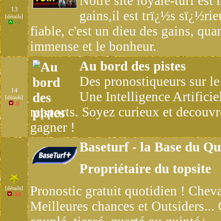
Notre site loyale-turf est 
13
gains,il est trï¿½s sï¿½rie
[détails]
+4
fiable, c'est un dieu des gains, qua
immense et le bonheur.
Au bord des pistes
Des pronostiqueurs sur le 
14
Une Intelligence Artificie
[détails]
-8
rapports. Soyez curieux et decouvr
gagner !
Baseturf - la Base du Qu
Propriétaire du topsite
Pronostic gratuit quotidien ! Chev
[détails]
-10
Meilleures chances et Outsiders... 