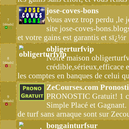
jose-coves-bons
Vous avez trop perdu ,le j
7
[détails]
site jose-coves-bons.blog
+5
et votre gains est garantis et sï¿½r
obligerturfvip
Notre maison obligerturfv
8
[détails]
crédible,sérieux,efficace et
-1
les comptes en banques de celui qu
ZeCourses.com Pronosti
PRONOSTIC Gratuit! 1 c
9
[détails]
Simple Placé et Gagnant.
-5
de turf sans arnaque sont sur Zeco
bongainturfsur