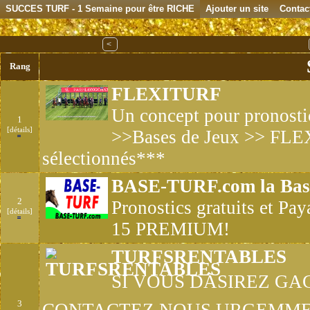
SUCCES TURF - 1 Semaine pour être RICHE
Ajouter un site
Contac
<
Rang
FLEXITURF
Un concept pour pronosti
1
[détails]
>>Bases de Jeux >> FLEX
sélectionnés***
BASE-TURF.com la Base
2
Pronostics gratuits et Pay
[détails]
15 PREMIUM!
TURFSRENTABLES
SI VOUS DÃSIREZ G
3