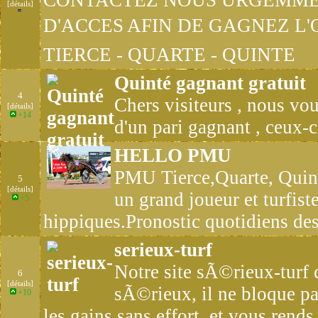
CONTACTEZ NOUS URGEMME
[détails]
D'ACCES AFIN DE GAGNEZ L'
TIERCE - QUARTE - QUINTE
Quinté gagnant gratuit
4
Chers visiteurs , nous vou
[détails]
+14
d'un pari gagnant , ceux-c
HELLO PMU
PMU Tierce,Quarte, Quint
5
[détails]
un grand joueur et turfist
+5
hippiques.Pronostic quotidiens des
serieux-turf
Notre site sÃ©rieux-turf
6
[détails]
sÃ©rieux, il ne bloque pa
+10
les gains sans effort, et vous rends