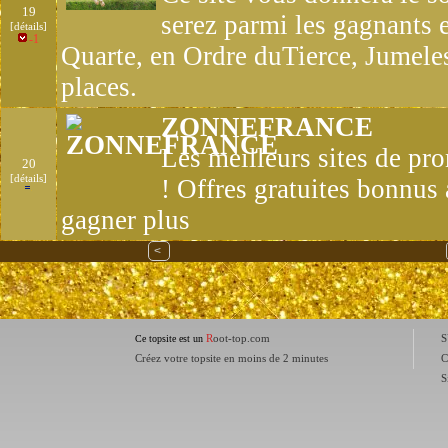
19
serez parmi les gagnants 
[détails]
-1
Quarte, en Ordre duTierce, Jumele
places.
ZONNEFRANCE
Les meilleurs sites de pro
20
[détails]
! Offres gratuites bonnu
gagner plus
<
R
oot-top.com
S
Ce topsite est un
Créez votre topsite en moins de 2 minutes
C
S