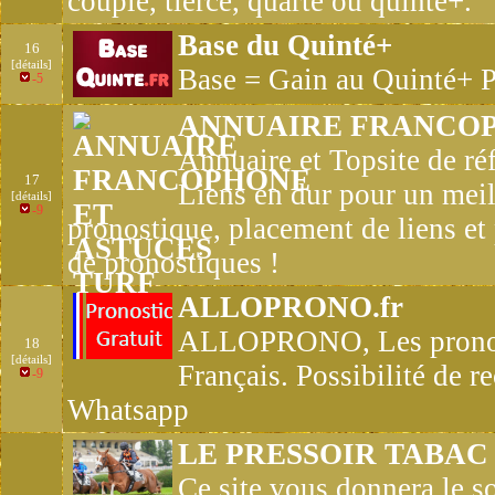
couplé, tiercé, quarté ou quinté+.
Base du Quinté+
16
[détails]
Base = Gain au Quinté+ Pr
-5
ANNUAIRE FRANCOP
Annuaire et Topsite de ré
17
Liens en dur pour un meil
[détails]
-9
pronostique, placement de liens et 
de pronostiques !
ALLOPRONO.fr
ALLOPRONO, Les pronost
18
[détails]
Français. Possibilité de r
-9
Whatsapp
LE PRESSOIR TABAC
Ce site vous donnera le s