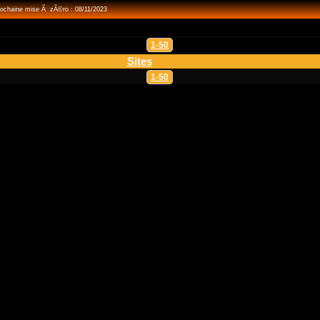
Prochaine mise Ã zÃ©ro : 08/11/2023
1-50
Sites
1-50