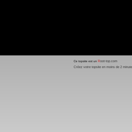
R
oot-top.com
Ce topsite est un
Créez votre topsite en moins de 2 minut