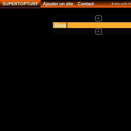
SUPERTOPTURF
Ajouter un site
Contact
0
sites actifs 
<
Rang
<