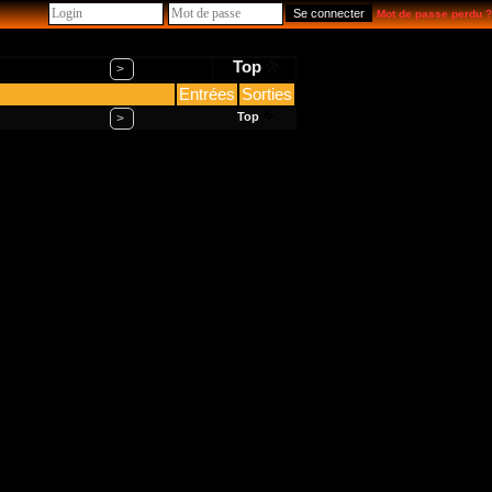
Mot de passe perdu ?
Top
>
Entrées
Sorties
Top
>