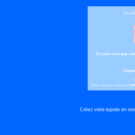
Vous êt
Ce vote n'est pas com
Clique
Invitez vos amis à voter pour
AM
Créez votre topsite en m