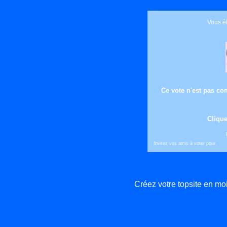
Vous êt
Ce vote n'est pas com
Clique
Invitez vos amis à voter pour
Créez votre topsite en m