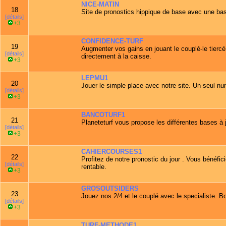
NICE-MATIN
18
Site de pronostics hippique de base avec une ba
[détails]
+3
CONFIDENCE-TURF
19
Augmenter vos gains en jouant le couplé-le tierc
[détails]
directement à la caisse.
+3
LEPMU1
20
Jouer le simple place avec notre site. Un seul nu
[détails]
+3
BANCOTURF1
21
Planeteturf vous propose les différentes bases à 
[détails]
+3
CAHIERCOURSES1
22
Profitez de notre pronostic du jour . Vous bénéfi
[détails]
rentable.
+3
GROSOUTSIDERS
23
Jouez nos 2/4 et le couplé avec le specialiste. B
[détails]
+3
TURF-METHODE1