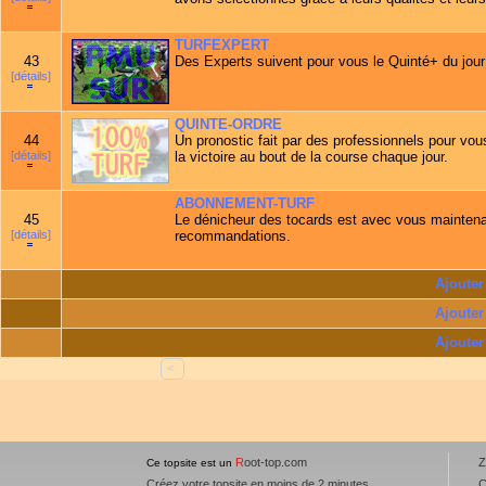
TURFEXPERT
43
Des Experts suivent pour vous le Quinté+ du jour
[détails]
QUINTE-ORDRE
44
Un pronostic fait par des professionnels pour vou
[détails]
la victoire au bout de la course chaque jour.
ABONNEMENT-TURF
45
Le dénicheur des tocards est avec vous maintena
[détails]
recommandations.
Ajouter 
Ajouter 
Ajouter 
<
R
oot-top.com
Ce topsite est un
Créez votre topsite en moins de 2 minutes
C