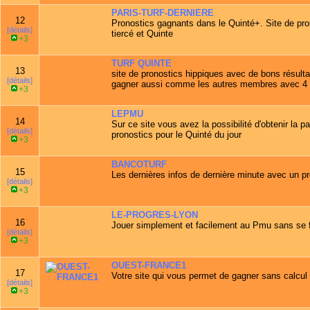
PARIS-TURF-DERNIERE
12
Pronostics gagnants dans le Quinté+. Site de pro
[détails]
tiercé et Quinte
+3
TURF QUINTE
13
site de pronostics hippiques avec de bons résult
[détails]
gagner aussi comme les autres membres avec 4 
+3
LEPMU
14
Sur ce site vous avez la possibilité d'obtenir la 
[détails]
pronostics pour le Quinté du jour
+3
BANCOTURF
15
Les dernières infos de dernière minute avec un pr
[détails]
+3
LE-PROGRES-LYON
16
Jouer simplement et facilement au Pmu sans se fa
[détails]
+3
OUEST-FRANCE1
17
Votre site qui vous permet de gagner sans calcul e
[détails]
+3