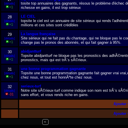
tosite top annuaires des gagnants, résous le problème d'échec de
[détails]
+1
richesse en gains, il est trop sérieux
LE CIEL
28
topsite le ciel est un annuaire de site sérieux qui rends l'adhére
[détails]
+1
millions et ces sites sont crédibles
La langue française
29
Site sérieux qui ne fait pas du chantage, qui ne bloque pas le c
[détails]
+1
change pas le pronos des abonnés, et qui fait gagner à 95%.
abidjantturf
30
Topsite abidjantturf ne bloque pas les pronostics des adhÃ©rents
[détails]
+1
pronostics, mais qui est trÃ¨s sÃ©rieux.
une bonne programmation gagnante
31
Topsite une bonne programmation gagnante fait gagner vrai vrai,
[détails]
+1
chez nous, et tout est honnÃªte chez nous.
serieux-turf
32
Notre site sÃ©rieux-turf comme indique son nom est trÃ¨s sÃ©rie
[détails]
-31
sans effort, et vous rends riche en gains.
Ajouter v
Ajouter v
<