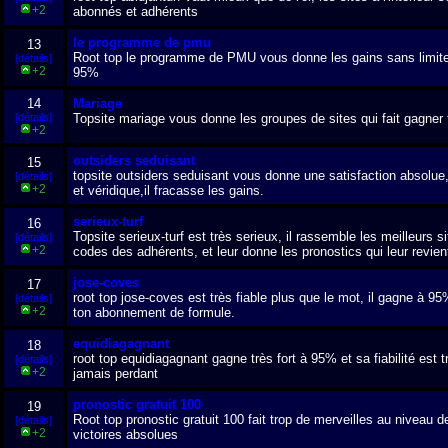
+2
abonnés et adhérents
le programme de pmu
13
Root top le programme de PMU vous donne les gains sans limite, 
[détails]
+2
95%
14
Mariage
[détails]
Topsite mariage vous donne les groupes de sites qui fait gagner 
+2
outsiders seduisant
15
topsite outsiders seduisant vous donne une satisfaction absolue, s
[détails]
+2
et véridique,il fracasse les gains.
serieux-turf
16
Topsite serieux-turf est très serieux, il rassemble les meilleurs 
[détails]
+2
codes des adhérents, et leur donne les pronostics qui leur revien
jose-coves
17
root top jose-coves est très fiable plus que le mot, il gagne à 9
[détails]
+2
ton abonnement de formule.
equidiagagnant
18
root top equidiagagnant gagne très fort à 95% et sa fiabilité es
[détails]
+2
jamais perdant
pronostic gratuit 100
19
Root top pronostic gratuit 100 fait trop de merveilles au niveau 
[détails]
+2
victoires absolues