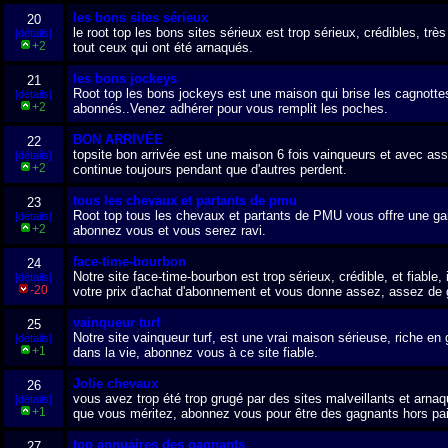
les bons sites sérieux
20
le root top les bons sites sérieux est trop sérieux, crédibles, très
[détails]
+2
tout ceux qui ont été arnaqués.
les bons jockeys
21
Root top les bons jockeys est une maison qui brise les cagnottes
[détails]
+2
abonnés..Venez adhérer pour vous remplit les poches.
BON ARRIVÉE
22
topsite bon arrivée est une maison 6 fois vainqueurs et avec as
[détails]
+2
continue toujours pendant que d'autres perdent.
tous les chevaux et partants de pmu
23
Root top tous les chevaux et partants de PMU vous offre une gara
[détails]
+2
abonnez vous et vous serez ravi.
face-time-bourbon
24
Notre site face-time-bourbon est trop sérieux, crédible, et fiable, il
[détails]
-20
votre prix d'achat d'abonnement et vous donne assez, assez de 
vainqueur turf
25
Notre site vainqueur turf, est une vrai maison sérieuse, riche en 
[détails]
+1
dans la vie, abonnez vous à ce site fiable.
Jolie chevaux
26
vous avez trop été trop grugé par des sites malveillants et arnaq
[détails]
+1
que vous méritez, abonnez vous pour être des gagnants hors pai
top annuaires des gagnants
27