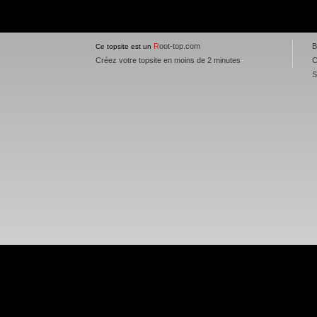
R
oot-top.com
B
Ce topsite est un
Créez votre topsite en moins de 2 minutes
C
S