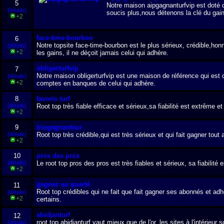
5
Notre maison aipgagnanturfvip est doté d
[détails]
soucis plus,nous détenons la clé du ga
+2
face-time-bourbon
6
Notre topsite face-time-bourbon est le plus sérieux, crédible,honnê
[détails]
+2
les gains, il ne déçoit jamais celui qui adhère.
obligerturfvip
7
Notre maison obligerturfvip est une maison de référence qui est créd
[détails]
+2
comptes en banques de celui qui adhère.
8
favoris turf
[détails]
Root top très fiable efficace et sérieux,sa fiabilité est extrême et
+2
9
triogagnantsur
[détails]
Root top très crédible,qui est très sérieux et qui fait gagner tout 
+2
10
pros des pros
[détails]
Le root top pros des pros est très fiables et sérieux, sa fiabilité
+2
gagnez au quarté
11
Root top crédibles qui ne fait que fait gagner ses abonnés et adhére
[détails]
+2
certains.
abidjanturf
12
root top abidjanturf vaut mieux que de l'or, les sites à l'intérieu
[détails]