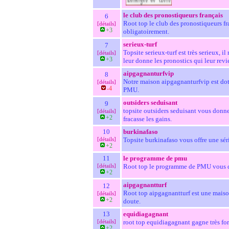
le club des pronostiqueurs français
6
Root top le club des pronostiqueurs fra
[détails]
+3
obligatoirement.
serieux-turf
7
Topsite serieux-turf est très serieux, i
[détails]
+3
leur donne les pronostics qui leur revi
aipgagnanturfvip
8
Notre maison aipgagnanturfvip est doté
[détails]
-4
PMU.
outsiders seduisant
9
topsite outsiders seduisant vous donne u
[détails]
+2
fracasse les gains.
10
burkinafaso
[détails]
Topsite burkinafaso vous offre une série
+2
11
le programme de pmu
[détails]
Root top le programme de PMU vous don
+2
aipgagnantturf
12
Root top aipgagnantturf est une maison d
[détails]
+2
doute.
13
equidiagagnant
[détails]
root top equidiagagnant gagne très fort
+2