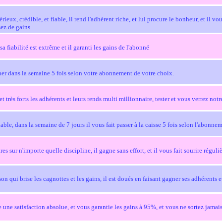
ieux, crédible, et fiable, il rend l'adhérent riche, et lui procure le bonheur, et il vous
ez de gains.
sa fiabilité est extrême et il garanti les gains de l'abonné
gner dans la semaine 5 fois selon votre abonnement de votre choix.
 et très forts les adhérents et leurs rends multi millionnaire, tester et vous verrez notre
able, dans la semaine de 7 jours il vous fait passer à la caisse 5 fois selon l'abonne
es sur n'importe quelle discipline, il gagne sans effort, et il vous fait sourire régul
n qui brise les cagnottes et les gains, il est doués en faisant gagner ses adhérents
ne satisfaction absolue, et vous garantie les gains à 95%, et vous ne sortez jamai