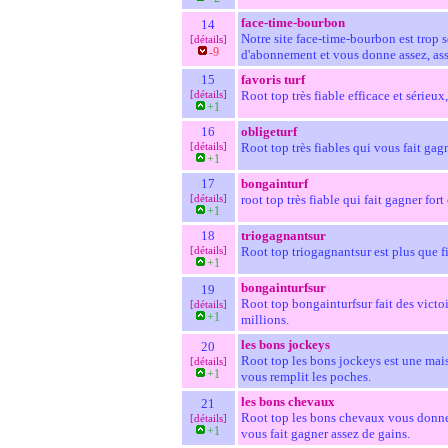
face-time-bourbon
14
Notre site face-time-bourbon est trop sér
[détails]
-9
d'abonnement et vous donne assez, ass
15
favoris turf
[détails]
Root top très fiable efficace et sérieux,
+1
16
obligeturf
[détails]
Root top très fiables qui vous fait ga
+1
17
bongainturf
[détails]
root top très fiable qui fait gagner fort
+1
18
triogagnantsur
[détails]
Root top triogagnantsur est plus que fi
+1
bongainturfsur
19
Root top bongainturfsur fait des victoir
[détails]
+1
millions.
les bons jockeys
20
Root top les bons jockeys est une maiso
[détails]
+1
vous remplit les poches.
les bons chevaux
21
Root top les bons chevaux vous donne u
[détails]
+1
vous fait gagner assez de gains.