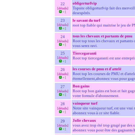
obligerturfvip
22
Topsite obligerturfvip fait des merveill
[détails]
+1
desespérés.
23
le savant du turf
[détails]
root top fiable qui maitrise le jeu de 
+1
tous les chevaux et partants de pmu
24
Root top tous les chevaux et partants 
[détails]
+1
vous serez ravi.
25
Tiercegaranti
[détails]
Root top tiercegaranti est une entrepr
+1
les courses de pmu et d'attelé
26
Root top les courses de PMU et d'attelé
[détails]
+1
éternellement,abonnez vous pour gag
Bon gains
27
Root top bon gains est bon et fait gagn
[détails]
+1
votre formule d'abonnement.
vainqueur turf
28
Notre site vainqueur turf, est une vrai 
[détails]
+1
abonnez vous à ce site fiable.
Jolie chevaux
29
vous avez trop été trop grugé par des s
[détails]
+1
abonnez vous pour être des gagnants h