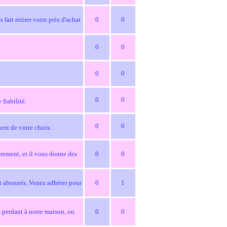
 fait retirer votre prix d'achat
0
0
0
0
0
0
0
0
 fiabilité.
0
0
ment de votre choix.
ièrement, et il vous donne des
0
0
 et abonnés..Venez adhérer pour
0
1
s perdant à notre maison, on
0
0