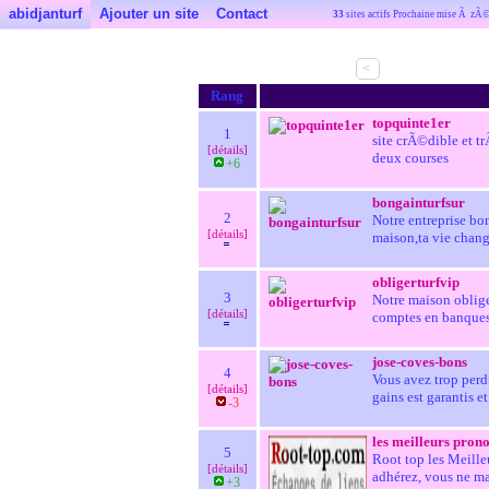
abidjanturf
Ajouter un site
Contact
33
sites actifs Prochaine mise Ã zÃ
<
Rang
topquinte1er
1
site crÃ©dible et tr
[détails]
deux courses
+6
bongainturfsur
2
Notre entreprise bon
[détails]
maison,ta vie chan
obligerturfvip
3
Notre maison obligert
[détails]
comptes en banques 
jose-coves-bons
4
Vous avez trop perdu
[détails]
gains est garantis et
-3
les meilleurs prono
5
Root top les Meille
[détails]
adhérez, vous ne ma
+3