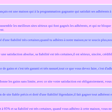
nçais est une maison qui à la programmation gagnante qui satisfait ses adhérents à to
l rassemble les meilleurs sites sérieux qui font gagnés les adhérents, et qui ne bloque
ent.
 d'une fiabilité très certaines,quand tu adhères à notre maison,ne te soucis plus,no
ne satisfaction absolue, sa fiabilité est très certaines,il est sérieux, sincère, crédib
 de gains et c'est très garanti et très rassuré,tout ce que vous devez faire, c'est d'ad
ne les gains sans limite, avec ce site votre satisfaction est obligatoirement, vou
e site fiable précis et doté d'une fiabilité légendaire,il fait gagner tout adhérent et
 à 95% et sa fiabilité est très certaines, quand vous adhérez à cette maison, vous ne