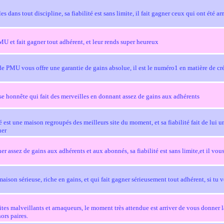
es dans tout discipline, sa fiabilité est sans limite, il fait gagner ceux qui ont été a
PMU et fait gagner tout adhérent, et leur rends super heureux
de PMU vous offre une garantie de gains absolue, il est le numéro1 en matière de cr
ise honnête qui fait des merveilles en donnant assez de gains aux adhérents
 est une maison regroupés des meilleurs site du moment, et sa fiabilité fait de lui 
ner
er assez de gains aux adhérents et aux abonnés, sa fiabilité est sans limite,et il vou
maison sérieuse, riche en gains, et qui fait gagner sérieusement tout adhérent, si tu v
ites malveillants et arnaqueurs, le moment très attendue est arriver de vous donner l
ors paires.