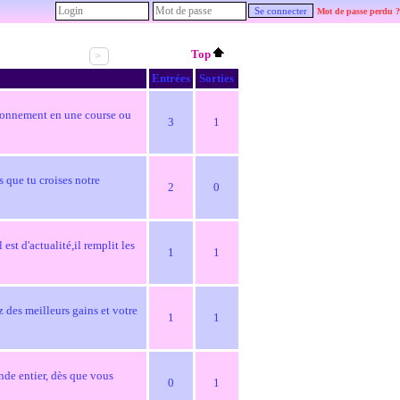
Mot de passe perdu ?
Top
>
Entrées
Sorties
'abonnement en une course ou
3
1
s que tu croises notre
2
0
est d'actualité,il remplit les
1
1
z des meilleurs gains et votre
1
1
nde entier, dès que vous
0
1