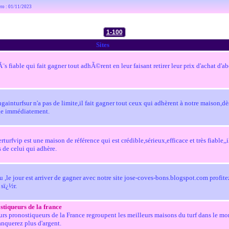
©ro : 01/11/2023
1-100
Sites
Ã¨s fiable qui fait gagner tout adhÃ©rent en leur faisant retirer leur prix d'achat d
gainturfsur n'a pas de limite,il fait gagner tout ceux qui adhèrent à notre maison,dè
ge immédiatement.
urfvip est une maison de référence qui est crédible,sérieux,efficace et très fiable,,il 
de celui qui adhère.
 ,le jour est arriver de gagner avec notre site jose-coves-bons.blogspot.com profite
 sï¿½r.
stiqueurs de la france
urs pronostiqueurs de la France regroupent les meilleurs maisons du turf dans le mo
nquerez plus d'argent.