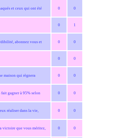
rnaqués et ceux qui ont été
0
0
0
1
édibilité, abonnez vous et
0
0
0
0
une maison qui règnera
0
0
s fait gagner à 95% selon
0
0
eux réaliser dans la vie,
0
0
a victoire que vous méritez,
0
0