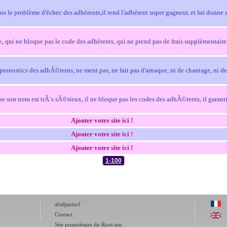
us le problème d'échec des adhérents,il rend l'adhérent super gagneur, et lui donne a
ge, qui ne bloque pas le code des adhérents, qui ne prend pas de frais supplémentaire
pronostics des adhÃ©rents, ne ment pas, ne fait pas d'arnaque, ni de chantage, ni de
 son nom est trÃ¨s sÃ©rieux, il ne bloque pas les codes des adhÃ©rents, il garantie 
Ajouter votre site ici !
Ajouter votre site ici !
Ajouter votre site ici !
1-100
abidjanturf
Contact
Site propriétaire du Root-top