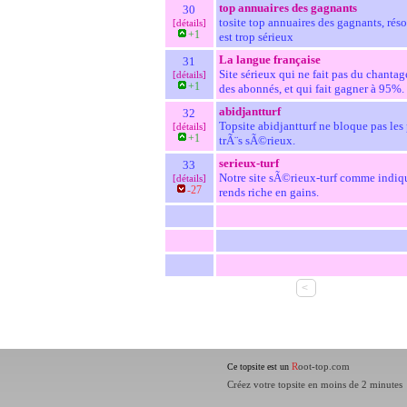
top annuaires des gagnants
30
tosite top annuaires des gagnants, réso
[détails]
+1
est trop sérieux
La langue française
31
Site sérieux qui ne fait pas du chanta
[détails]
+1
des abonnés, et qui fait gagner à 95%.
abidjantturf
32
Topsite abidjantturf ne bloque pas les 
[détails]
+1
trÃ¨s sÃ©rieux.
serieux-turf
33
Notre site sÃ©rieux-turf comme indique
[détails]
-27
rends riche en gains.
<
R
oot-top.com
Ce topsite est un
Créez votre topsite en moins de 2 minutes