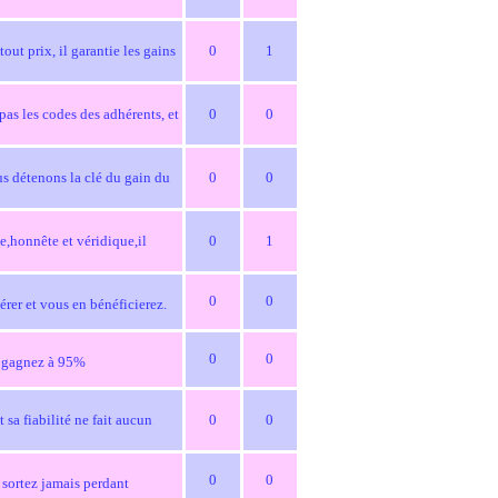
ut prix, il garantie les gains
0
1
 pas les codes des adhérents, et
0
0
us détenons la clé du gain du
0
0
le,honnête et véridique,il
0
1
0
0
hérer et vous en bénéficierez.
0
0
s gagnez à 95%
 sa fiabilité ne fait aucun
0
0
0
0
 sortez jamais perdant