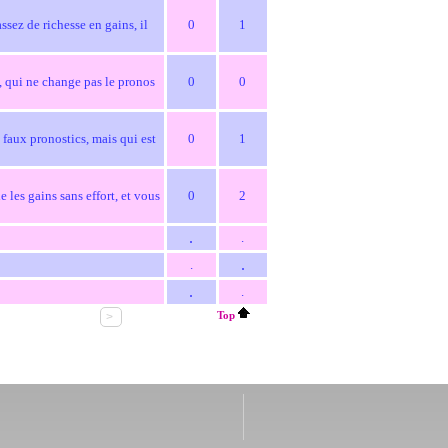
ssez de richesse en gains, il
0
1
, qui ne change pas le pronos
0
0
 faux pronostics, mais qui est
0
1
les gains sans effort, et vous
0
2
.
.
.
.
.
.
Top
>